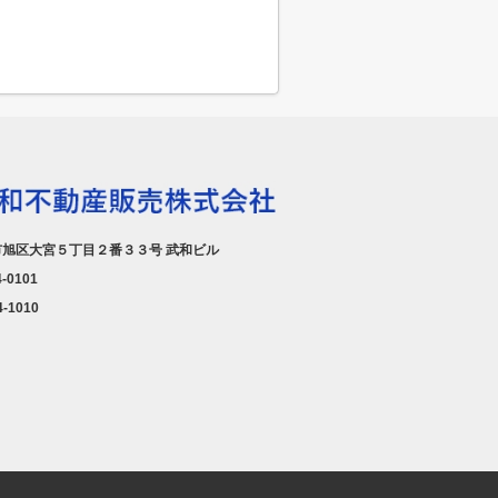
旭区大宮５丁目２番３３号 武和ビル
4-0101
4-1010