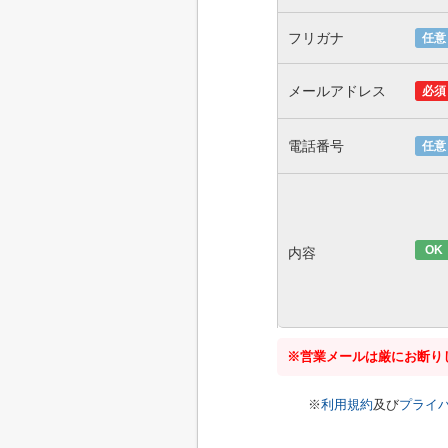
フリガナ
任意
メールアドレス
必須
電話番号
任意
OK
内容
※営業メールは厳にお断り
※
利用規約
及び
プライ