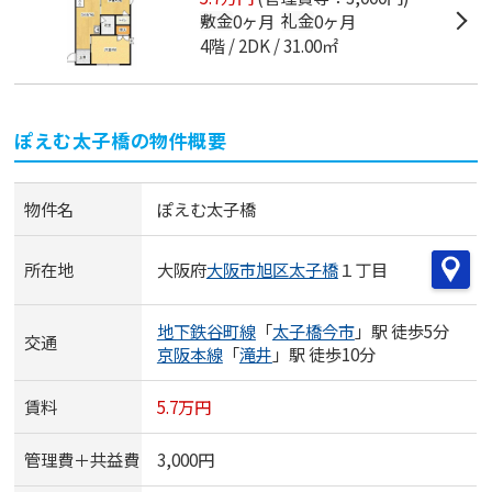
敷金
礼金
0ヶ月
0ヶ月
4階
2DK
31.00㎡
ぽえむ太子橋
の物件概要
物件名
ぽえむ太子橋
所在地
大阪府
大阪市旭区
太子橋
１丁目
地下鉄谷町線
「
太子橋今市
」駅 徒歩5分
交通
京阪本線
「
滝井
」駅 徒歩10分
賃料
5.7万円
管理費＋共益費
3,000円