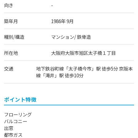
向き
-
築年月
1986年 9月
種別/構造
マンション/ 鉄骨造
所在地
大阪府
大阪市旭区
太子橋
１丁目
交通
地下鉄谷町線
「
太子橋今市
」駅 徒歩5分
京阪本
線
「
滝井
」駅 徒歩10分
ポイント特徴
フローリング
バルコニー
出窓
都市ガス