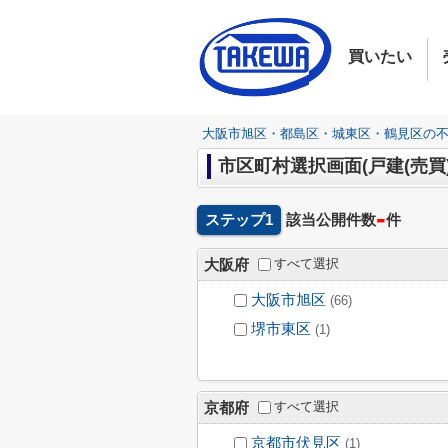
買いたい
大阪市旭区・都島区・城東区・鶴見区の
市区町村選択画面(戸建(売買)
-
ステップ1
該当公開件数
件
すべて選択
大阪府
大阪市旭区
(66)
堺市東区
(1)
すべて選択
京都府
京都市伏見区
(1)