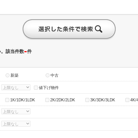
-
い。該当件数
件
新築
中古
～
値下げ物件
1K/1DK/1LDK
2K/2DK/2LDK
3K/3DK/3LDK
4K/
～
～