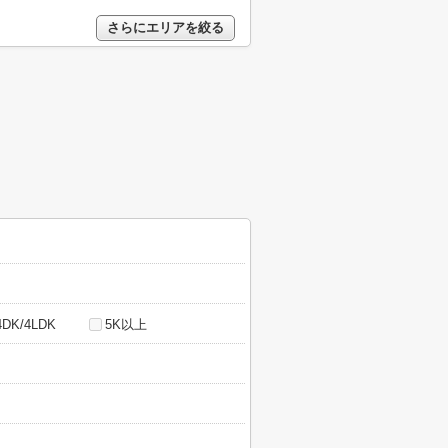
さらにエリアを絞る
4DK/4LDK
5K以上