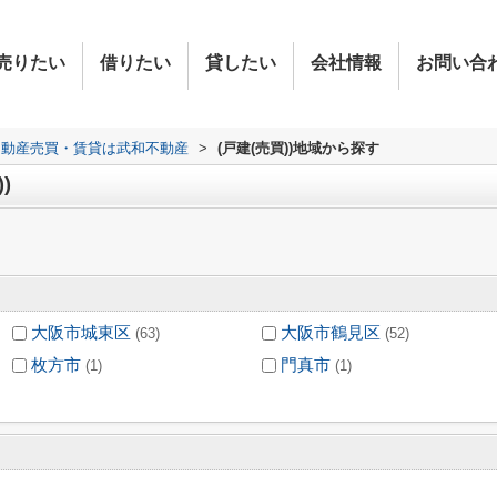
売りたい
借りたい
貸したい
会社情報
お問い合
不動産売買・賃貸は武和不動産
>
(戸建(売買))地域から探す
)
大阪市城東区
大阪市鶴見区
(63)
(52)
枚方市
門真市
(1)
(1)