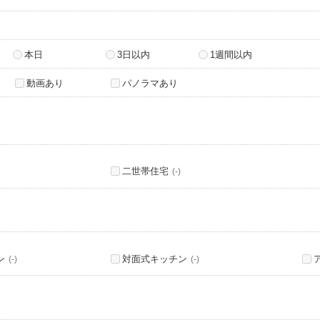
本日
3日以内
1週間以内
動画あり
パノラマあり
二世帯住宅
(-)
ン
対面式キッチン
(-)
(-)