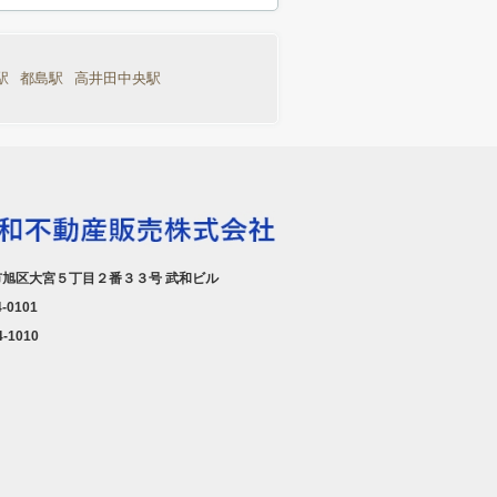
駅
都島駅
高井田中央駅
旭区大宮５丁目２番３３号 武和ビル
4-0101
4-1010