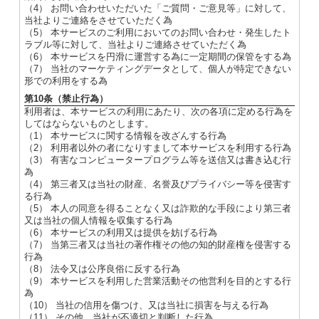
（4） お問い合わせいただいた「ご質問・ご意見等」に対して、
当社よりご連絡をさせていただく為
（5） 本サービスのご利用においてのお問い合わせ・発生したト
ラブル等に対して、当社よりご連絡させていただく為
（6） 本サービスを円滑に運営する為に一定期間の保管をする為
（7） 当社のマーケティングデータとして、個人が特定できない
形での利用をする為
第10条（禁止行為）
利用者は、本サービスの利用にあたり、次の各項に定める行為を
してはならないものとします。
（1） 本サービスに関する情報を改ざんする行為
（2） 利用者以外の者になりすまして本サービスを利用する行為
（3） 有害なコンピュータープログラム等を送信又は書き込む行
為
（4） 第三者又は当社の財産、名誉及びプライバシー等を侵害す
る行為
（5） 本人の同意を得ることなく又は詐欺的な手段により第三者
又は当社の個人情報を収集する行為
（6） 本サービスの利用又は提供を妨げる行為
（7） 当第三者又は当社の著作権その他の知的財産権を侵害する
行為
（8） 法令又は公序良俗に反する行為
（9） 本サービスを利用した営業活動その他営利を目的とする行
為
（10） 当社の信用を傷つけ、又は当社に損害を与える行為
（11） その他、当社が不適切と判断した行為