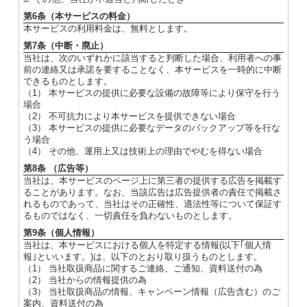
第6条（本サービスの料金）
本サービスの利用料金は、無料とします。
第7条（中断・廃止）
当社は、次のいずれかに該当すると判断した場合、利用者への事
前の連絡又は承諾を要することなく、本サービスを一時的に中断
できるものとします。
（1） 本サービスの提供に必要な設備の故障等により保守を行う
場合
（2） 不可抗力により本サービスを提供できない場合
（3） 本サービスの提供に必要なデータのバックアップ等を行な
う場合
（4） その他、運用上又は技術上の理由でやむを得ない場合
第8条 （広告等）
当社は、本サービスのページ上に第三者の提供する広告を掲載す
ることがあります。なお、当該広告は広告提供者の責任で掲載さ
れるものであって、当社はその正確性、適法性等について保証す
るものではなく、一切責任を負わないものとします。
第9条（個人情報）
当社は、本サービスにおける個人を特定する情報(以下｢個人情
報｣といいます。)は、以下のとおり取り扱うものとします。
（1） 当社取扱商品に関するご連絡、ご通知、資料送付の為
（2） 当社からの情報提供の為
（3） 当社取扱商品の情報、キャンペーン情報（広告含む）のご
案内、資料送付の為