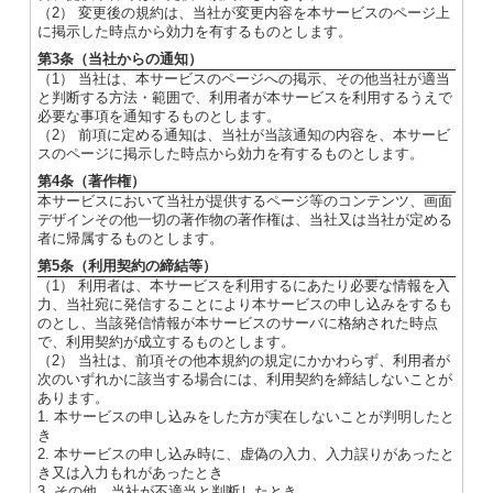
（2） 変更後の規約は、当社が変更内容を本サービスのページ上
に掲示した時点から効力を有するものとします。
第3条（当社からの通知）
（1） 当社は、本サービスのページへの掲示、その他当社が適当
と判断する方法・範囲で、利用者が本サービスを利用するうえで
必要な事項を通知するものとします。
（2） 前項に定める通知は、当社が当該通知の内容を、本サービ
スのページに掲示した時点から効力を有するものとします。
第4条（著作権）
本サービスにおいて当社が提供するページ等のコンテンツ、画面
デザインその他一切の著作物の著作権は、当社又は当社が定める
者に帰属するものとします。
第5条（利用契約の締結等）
（1） 利用者は、本サービスを利用するにあたり必要な情報を入
力、当社宛に発信することにより本サービスの申し込みをするも
のとし、当該発信情報が本サービスのサーバに格納された時点
で、利用契約が成立するものとします。
（2） 当社は、前項その他本規約の規定にかかわらず、利用者が
次のいずれかに該当する場合には、利用契約を締結しないことが
あります。
1. 本サービスの申し込みをした方が実在しないことが判明したと
き
2. 本サービスの申し込み時に、虚偽の入力、入力誤りがあったと
き又は入力もれがあったとき
3. その他、当社が不適当と判断したとき