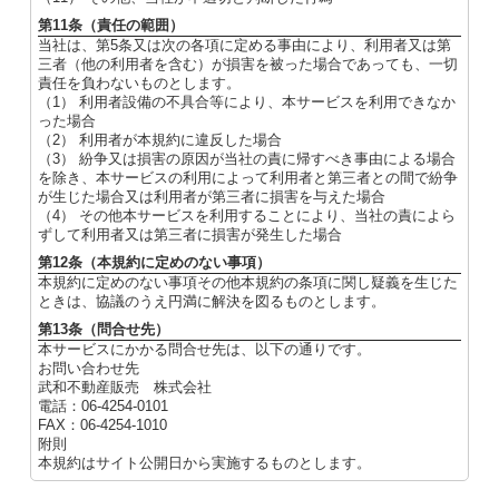
第11条（責任の範囲）
当社は、第5条又は次の各項に定める事由により、利用者又は第
三者（他の利用者を含む）が損害を被った場合であっても、一切
責任を負わないものとします。
（1） 利用者設備の不具合等により、本サービスを利用できなか
った場合
（2） 利用者が本規約に違反した場合
（3） 紛争又は損害の原因が当社の責に帰すべき事由による場合
を除き、本サービスの利用によって利用者と第三者との間で紛争
が生じた場合又は利用者が第三者に損害を与えた場合
（4） その他本サービスを利用することにより、当社の責によら
ずして利用者又は第三者に損害が発生した場合
第12条（本規約に定めのない事項）
本規約に定めのない事項その他本規約の条項に関し疑義を生じた
ときは、協議のうえ円満に解決を図るものとします。
第13条（問合せ先）
本サービスにかかる問合せ先は、以下の通りです。
お問い合わせ先
武和不動産販売 株式会社
電話：06-4254-0101
FAX：06-4254-1010
附則
本規約はサイト公開日から実施するものとします。