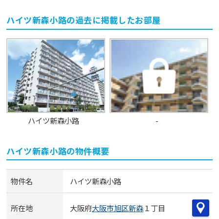
ハイツ新森小路
の過去に掲載したお部屋
ハイツ新森小路
-
ハイツ新森小路
の物件概要
物件名
ハイツ新森小路
所在地
大阪府
大阪市旭区
新森
１丁目