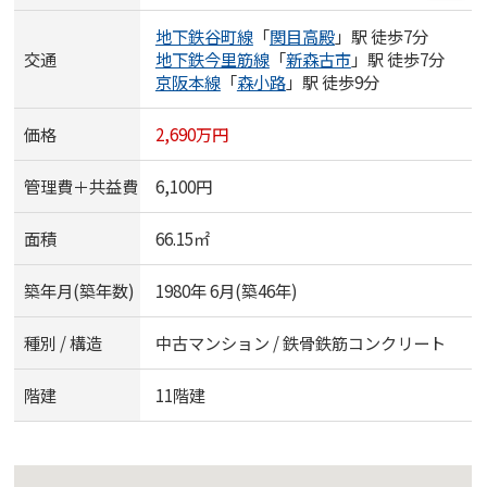
地下鉄谷町線
「
関目高殿
」駅 徒歩7分
交通
地下鉄今里筋線
「
新森古市
」駅 徒歩7分
京阪本線
「
森小路
」駅 徒歩9分
価格
2,690万円
管理費＋共益費
6,100円
面積
66.15㎡
築年月(築年数)
1980年 6月(築46年)
種別 / 構造
中古マンション / 鉄骨鉄筋コンクリート
階建
11階建