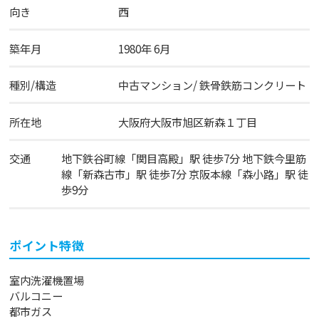
向き
西
築年月
1980年 6月
種別/構造
中古マンション/ 鉄骨鉄筋コンクリート
所在地
大阪府
大阪市旭区
新森
１丁目
交通
地下鉄谷町線
「
関目高殿
」駅 徒歩7分
地下鉄今里筋
線
「
新森古市
」駅 徒歩7分
京阪本線
「
森小路
」駅 徒
歩9分
ポイント特徴
室内洗濯機置場
バルコニー
都市ガス