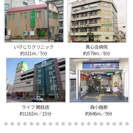
いけじりクリニック
真心会病院
約321m／5分
約579m／8分
ライフ 関目店
森小路駅
約1162m／15分
約646m／9分