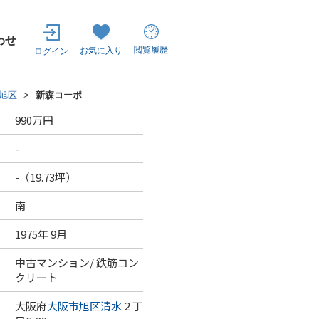
わせ
閲覧履歴
お気に入り
ログイン
旭区
>
新森コーポ
990万円
-
）
-（19.73坪）
南
1975年 9月
中古マンション/ 鉄筋コン
クリート
大阪府
大阪市旭区
清水
２丁