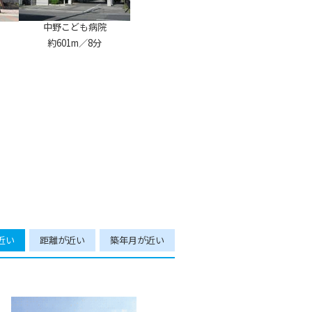
中野こども病院
約601m／8分
近い
距離が近い
築年月が近い