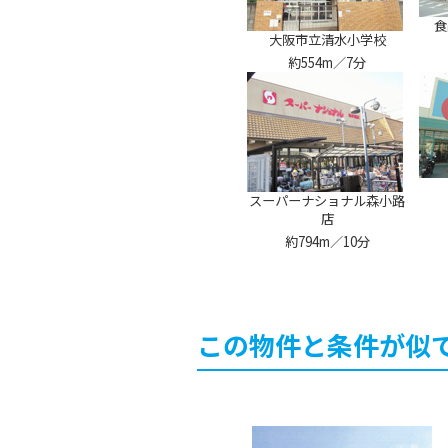
食
大阪市立清水小学校
約554m／7分
スーパーナショナル森小路
店
約794m／10分
この物件と条件が似