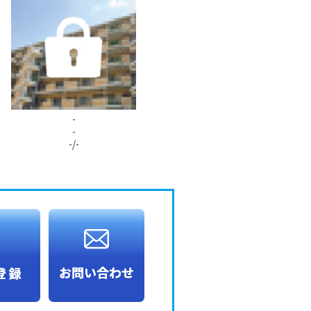
-
-
-/-