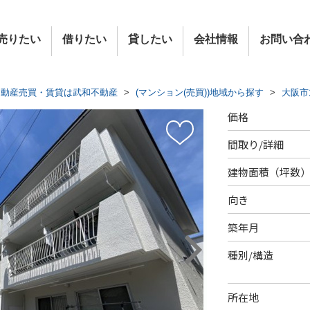
売りたい
借りたい
貸したい
会社情報
お問い合
不動産売買・賃貸は武和不動産
>
(マンション(売買))地域から探す
>
大阪市
価格
間取り/詳細
建物面積（坪数
向き
築年月
種別/構造
所在地