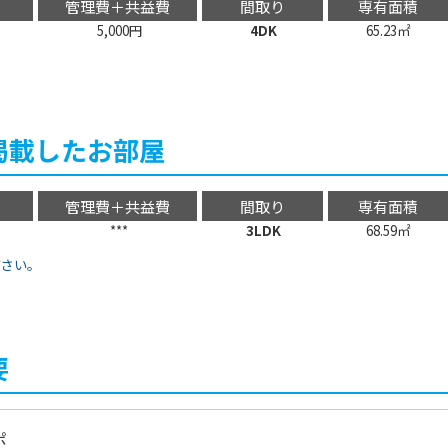
管理費＋共益費
間取り
専有面積
5,000円
4DK
65.23㎡
掲載したお部屋
管理費＋共益費
間取り
専有面積
***
3LDK
68.59㎡
ださい。
要
ポ