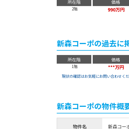
所在階
価格
2階
990万円
新森コーポの過去に
所在階
価格
1階
***万円
現状の確認はお気軽にお問い合わせく
新森コーポの物件概
物件名
新森コー