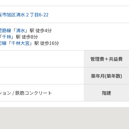
市旭区清水２丁目6-22
里筋線
「
清水
」駅 徒歩4分
「
千林
」駅 徒歩8分
町線
「
千林大宮
」駅 徒歩16分
管理費＋共益費
築年月(築年数)
ョン / 鉄筋コンクリート
階建