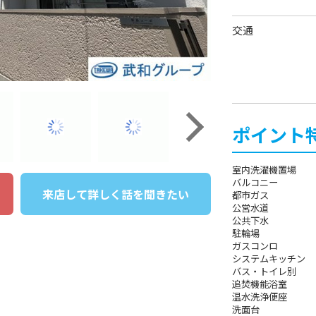
交通
ポイント
室内洗濯機置場
バルコニー
来店して詳しく話を聞きたい
都市ガス
公営水道
公共下水
駐輪場
ガスコンロ
システムキッチン
バス・トイレ別
追焚機能浴室
温水洗浄便座
洗面台