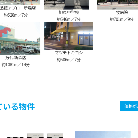
品館アプロ 新森店
旭東中学校
牧病院
約528m／7分
約546m／7分
約701m／9分
マツモトキヨシ
万代 新森店
約506m／7分
約1081m／14分
ている物件
価格が