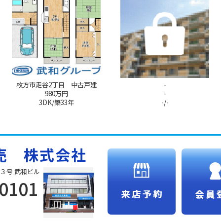
枚方市走谷2丁目 中古戸建
-
980万円
-
3DK/築33年
-/-
売 株式会社
３号 武和ビル
-0101