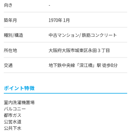
向き
-
築年月
1970年 1月
種別/構造
中古マンション/ 鉄筋コンクリート
所在地
大阪府
大阪市城東区
永田
３丁目
交通
地下鉄中央線
「
深江橋
」駅 徒歩8分
ポイント特徴
室内洗濯機置場
バルコニー
都市ガス
公営水道
公共下水