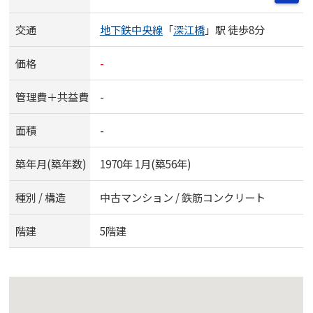
交通
地下鉄中央線
「
深江橋
」駅 徒歩8分
価格
-
管理費＋共益費
-
面積
-
築年月(築年数)
1970年 1月(築56年)
種別 / 構造
中古マンション / 鉄筋コンクリート
階建
5階建