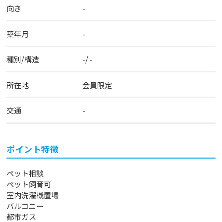
向き
-
築年月
-
種別/構造
-/ -
所在地
会員限定
交通
-
ポイント特徴
ペット相談
ペット飼育可
室内洗濯機置場
バルコニー
都市ガス