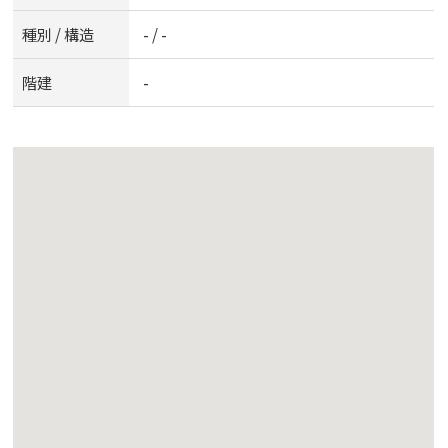
種別 / 構造
- / -
階建
-