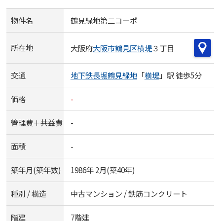
物件名
鶴見緑地第二コーポ
所在地
大阪府
大阪市鶴見区
横堤
３丁目
交通
地下鉄長堀鶴見緑地
「
横堤
」駅 徒歩5分
価格
-
管理費＋共益費
-
面積
-
築年月(築年数)
1986年 2月(築40年)
種別 / 構造
中古マンション / 鉄筋コンクリート
階建
7階建