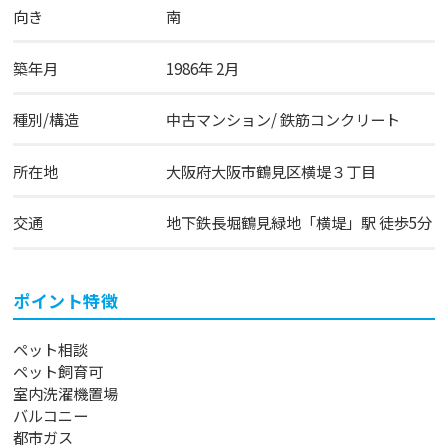
向き
南
築年月
1986年 2月
種別/構造
中古マンション/ 鉄筋コンクリート
所在地
大阪府
大阪市鶴見区
横堤
３丁目
交通
地下鉄長堀鶴見緑地
「
横堤
」駅 徒歩5分
ポイント特徴
ペット相談
ペット飼育可
室内洗濯機置場
バルコニー
都市ガス