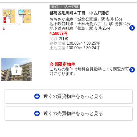
売買｜中古一戸建
都島区毛馬町４丁目 中古戸建②
おおさか東線「城北公園通」駅 徒歩16分
地下鉄谷町線「天神橋筋六丁目」駅 徒歩24分
地下鉄谷町線「都島」駅 徒歩26分
4,580万円
間取:
2LDK
建物面積:
100.03㎡ / 30.25坪
土地面積:
100.00㎡ / 30.24坪
会員限定物件
こちらの物件は無料会員登録により閲覧が可
能になります。
近くの賃貸物件をもっと見る
近くの売買物件をもっと見る