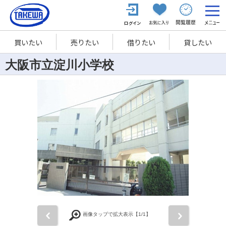
買いたい
売りたい
借りたい
貸したい
大阪市立淀川小学校
前
次
画像タップで拡大表示【
1
/1】