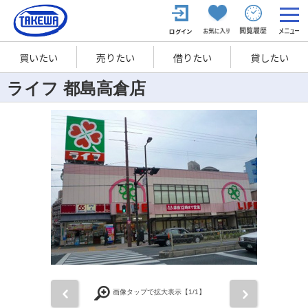
買いたい
売りたい
借りたい
貸したい
ライフ 都島高倉店
前
次
画像タップで拡大表示【
1
/1】