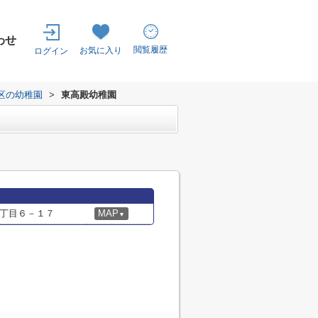
わせ
閲覧履歴
お気に入り
ログイン
区の幼稚園
>
東高殿幼稚園
丁目６－１７
MAP
▼