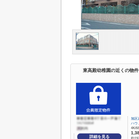
東高殿幼稚園の近くの物件
旭区
ハウ
4K/6
1,3
詳細を見る
約19