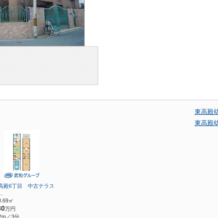
東高殿
東高殿
高殿6丁目 中古テラス
…
8.69㎡
80
万円
2m／3分