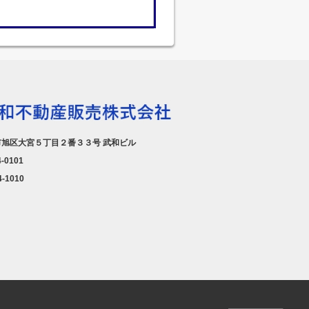
旭区大宮５丁目２番３３号 武和ビル
4-0101
4-1010