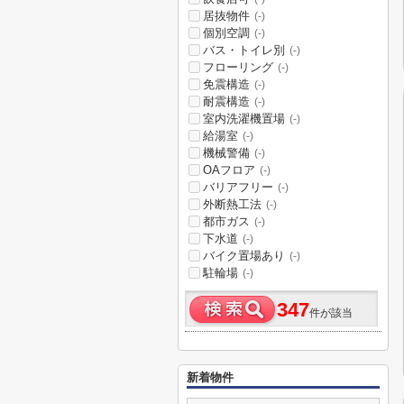
居抜物件
(-)
個別空調
(-)
バス・トイレ別
(-)
フローリング
(-)
免震構造
(-)
耐震構造
(-)
室内洗濯機置場
(-)
給湯室
(-)
機械警備
(-)
OAフロア
(-)
バリアフリー
(-)
外断熱工法
(-)
都市ガス
(-)
下水道
(-)
バイク置場あり
(-)
駐輪場
(-)
347
件が該当
新着物件