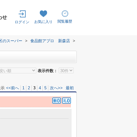
わせ
閲覧履歴
お気に入り
ログイン
区のスーパー
>
食品館アプロ 新森店
>
表示件数：
表示
<<前へ
1
2
3
4
5
次へ>>
最初