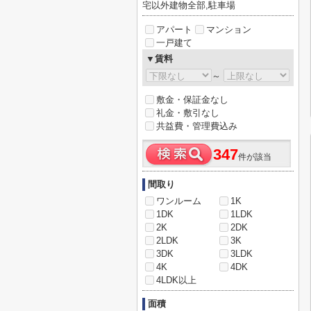
宅以外建物全部,駐車場
アパート
マンション
一戸建て
▼賃料
～
敷金・保証金なし
礼金・敷引なし
共益費・管理費込み
347
件が該当
間取り
ワンルーム
1K
1DK
1LDK
2K
2DK
2LDK
3K
3DK
3LDK
4K
4DK
4LDK以上
面積