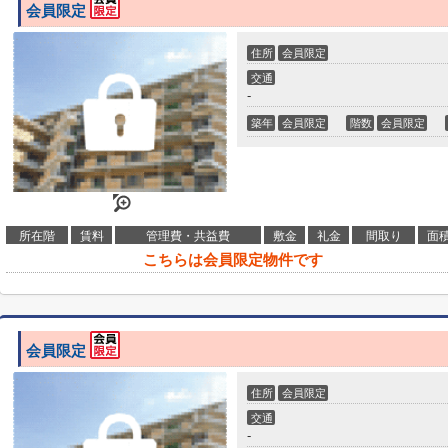
会員限定
住所
会員限定
交通
-
築年
会員限定
階数
会員限定
所在階
賃料
管理費・共益費
敷金
礼金
間取り
面
こちらは会員限定物件です
会員限定
住所
会員限定
交通
-