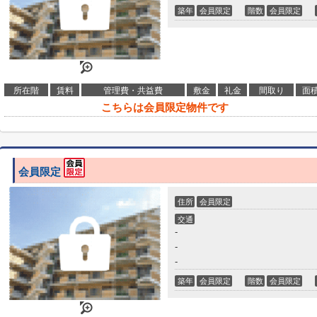
築年
会員限定
階数
会員限定
所在階
賃料
管理費・共益費
敷金
礼金
間取り
面
こちらは会員限定物件です
会員限定
住所
会員限定
交通
-
-
-
築年
会員限定
階数
会員限定