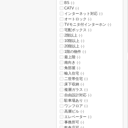
BS
(-)
CATV
(-)
インターネット対応
(-)
オートロック
(-)
TVモニタ付インターホン
(-)
宅配ボックス
(-)
2階以上
(-)
10階以上
(-)
20階以上
(-)
1階の物件
(-)
最上階
(-)
南向き
(-)
角部屋
(-)
輸入住宅
(-)
二世帯住宅
(-)
床下収納
(-)
複層ガラス
(-)
自由設計対応
(-)
駐車場あり
(-)
ワンフロア
(-)
高層ビル
(-)
エレベーター
(-)
事務所可
(-)
飲食店可
(-)