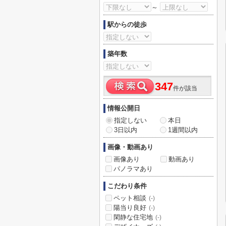
～
駅からの徒歩
築年数
347
件が該当
情報公開日
指定しない
本日
3日以内
1週間以内
画像・動画あり
画像あり
動画あり
パノラマあり
こだわり条件
ペット相談
(-)
陽当り良好
(-)
閑静な住宅地
(-)