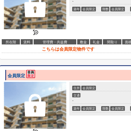
-
築年
会員限定
階数
会員限定
所在階
賃料
管理費・共益費
敷金
礼金
間取り
面
こちらは会員限定物件です
会員限定
住所
会員限定
交通
-
築年
会員限定
階数
会員限定