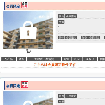
会員限定
住所
会員限定
交通
-
-
築年
会員限定
階数
会員限定
所在階
賃料
管理費・共益費
敷金
礼金
間取り
面
こちらは会員限定物件です
会員限定
住所
会員限定
交通