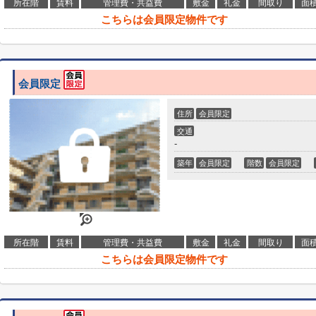
所在階
賃料
管理費・共益費
敷金
礼金
間取り
面
こちらは会員限定物件です
会員限定
住所
会員限定
交通
-
築年
会員限定
階数
会員限定
所在階
賃料
管理費・共益費
敷金
礼金
間取り
面
こちらは会員限定物件です