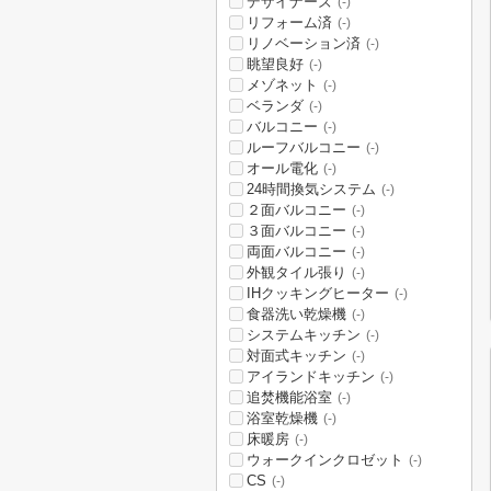
デザイナーズ
(-)
リフォーム済
(-)
リノベーション済
(-)
眺望良好
(-)
メゾネット
(-)
ベランダ
(-)
バルコニー
(-)
ルーフバルコニー
(-)
オール電化
(-)
24時間換気システム
(-)
２面バルコニー
(-)
３面バルコニー
(-)
両面バルコニー
(-)
外観タイル張り
(-)
IHクッキングヒーター
(-)
食器洗い乾燥機
(-)
システムキッチン
(-)
対面式キッチン
(-)
アイランドキッチン
(-)
追焚機能浴室
(-)
浴室乾燥機
(-)
床暖房
(-)
ウォークインクロゼット
(-)
CS
(-)