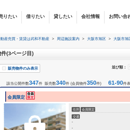
売りたい
借りたい
貸したい
会社情報
お問い合
不動産売買・賃貸は武和不動産
>
周辺施設案内
>
大阪市旭区
>
大阪市旭
件(3ページ目)
並び順：
販売物件のみ表示
347
340
350
61-90
該当公開件数
件 販売数
件 (会員物件
件)
件
会員限定
住所
会員限定
交通
-
-