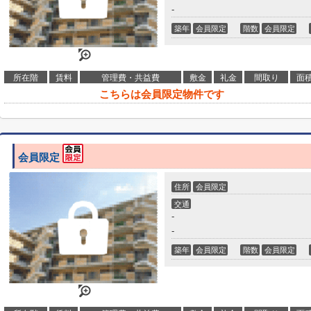
-
築年
会員限定
階数
会員限定
所在階
賃料
管理費・共益費
敷金
礼金
間取り
面
こちらは会員限定物件です
会員限定
住所
会員限定
交通
-
-
築年
会員限定
階数
会員限定