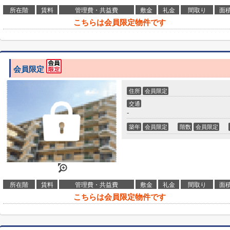
所在階
賃料
管理費・共益費
敷金
礼金
間取り
面
こちらは会員限定物件です
会員限定
住所
会員限定
交通
-
築年
会員限定
階数
会員限定
所在階
賃料
管理費・共益費
敷金
礼金
間取り
面
こちらは会員限定物件です