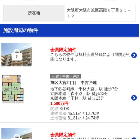
大阪府大阪市旭区高殿６丁目２３－
所在地
１２
施設周辺の物件
会員限定物件
こちらの物件は無料会員登録により閲覧が可
能になります。
売買｜中古一戸建
旭区大宮2丁目 中古戸建
地下鉄谷町線「千林大宮」駅 徒歩7分
京阪本線「森小路」駅 徒歩13分
京阪本線「千林」駅 徒歩13分
1,580万円
間取:
3LDK
建物面積:
45.51㎡ / 13.76坪
土地面積:
81.81㎡ / 24.74坪
会員限定物件