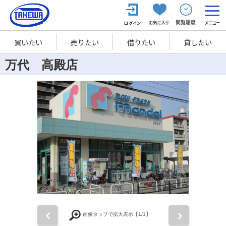
買いたい
売りたい
借りたい
貸したい
万代 高殿店
前
次
画像タップで拡大表示【
1
/1】