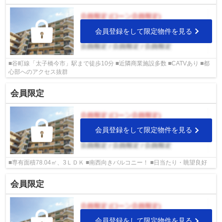
会員登録をして限定物件を見る
■谷町線「太子橋今市」駅まで徒歩10分 ■近隣商業施設多数 ■CATVあり ■都
心部へのアクセス抜群
会員限定
会員登録をして限定物件を見る
■専有面積78.04㎡、3ＬＤＫ ■南西向きバルコニー！ ■日当たり・眺望良好
会員限定
会員登録をして限定物件を見る