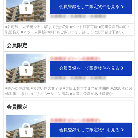
会員登録をして限定物件を見る
■谷町線「太子橋今市」駅まで徒歩7分 ■ペット飼育可能 ■淀川公園目の前・
眺望良好 ■ネット未掲載の物件もございます、詳しくはお問合せ下さい。
会員限定
会員登録をして限定物件を見る
■静かな住環境 ■お買い物大変至便 ■大阪工業大学まで徒歩圏内 ■2020年に改
修工事 きれいにリノベーション済み ■近隣に公園があり緑豊か
会員限定
会員登録をして限定物件を見る