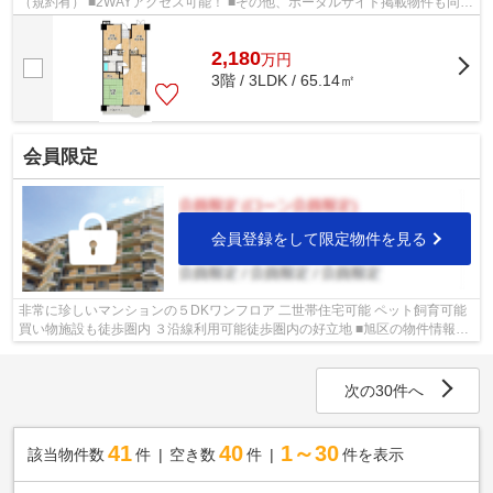
（規約有） ■2WAYアクセス可能！ ■その他、ポータルサイト掲載物件も同時
内覧可能です♪
2,180
万
円
3階 / 3LDK / 65.14㎡
会員限定
会員登録をして限定物件を見る
非常に珍しいマンションの５DKワンフロア 二世帯住宅可能 ペット飼育可能
買い物施設も徒歩圏内 ３沿線利用可能徒歩圏内の好立地 ■旭区の物件情報は
武和グループまで！
次の30件へ
41
40
1～30
該当物件数
件
空き数
件
件を表示