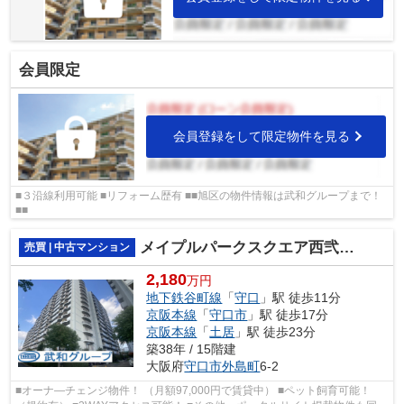
会員限定
会員登録をして限定物件を見る
■３沿線利用可能 ■リフォーム歴有 ■■旭区の物件情報は武和グループまで！
■■
メイプルパークスクエア西弐番街
売買 | 中古マンション
2,180
万円
地下鉄谷町線
「
守口
」駅 徒歩11分
京阪本線
「
守口市
」駅 徒歩17分
京阪本線
「
土居
」駅 徒歩23分
築38年 / 15階建
大阪府
守口市
外島町
6-2
■オーナ―チェンジ物件！ （月額97,000円で賃貸中） ■ペット飼育可能！