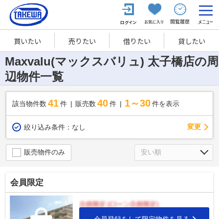
買いたい
売りたい
借りたい
貸したい
Maxvalu(マックスバリュ) 太子橋店の周
辺物件一覧
41
40
1～30
該当物件数
件
販売数
件
件を表示
変更
絞り込み条件：
なし
販売物件のみ
会員限定
会員登録をして限定物件を見る