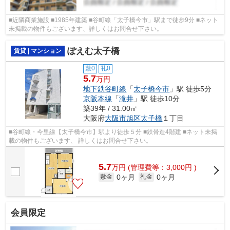
■近隣商業施設 ■1985年建築 ■谷町線「太子橋今市」駅まで徒歩9分 ■ネット
未掲載の物件もございます、詳しくはお問合せ下さい。
ぽえむ太子橋
賃貸 | マンション
敷0
礼0
5.7
万円
地下鉄谷町線
「
太子橋今市
」駅 徒歩5分
京阪本線
「
滝井
」駅 徒歩10分
築39年 / 31.00㎡
大阪府
大阪市旭区
太子橋
１丁目
■谷町線・今里線【太子橋今市】駅より徒歩５分 ■鉄骨造4階建 ■ネット未掲
載の物件もございます、 詳しくはお問合せ下さい。
5.7
万
円
(管理費等：3,000円 )
0ヶ月
0ヶ月
敷金
礼金
会員限定