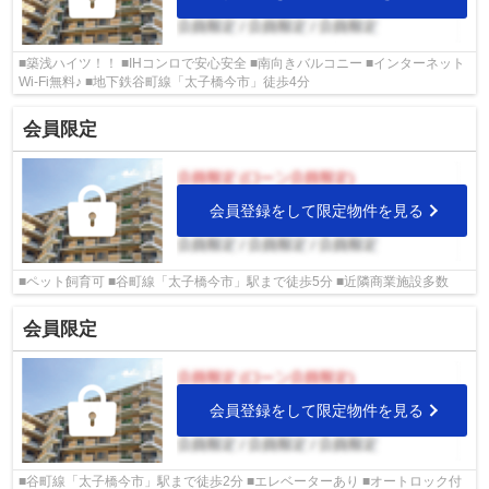
■築浅ハイツ！！ ■IHコンロで安心安全 ■南向きバルコニー ■インターネット
Wi-Fi無料♪ ■地下鉄谷町線「太子橋今市」徒歩4分
会員限定
会員登録をして限定物件を見る
■ペット飼育可 ■谷町線「太子橋今市」駅まで徒歩5分 ■近隣商業施設多数
会員限定
会員登録をして限定物件を見る
■谷町線「太子橋今市」駅まで徒歩2分 ■エレベーターあり ■オートロック付