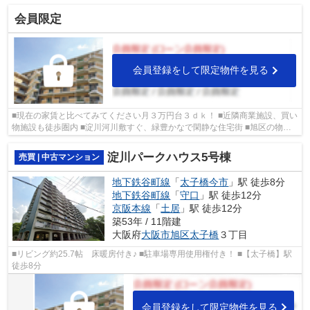
会員限定
会員登録をして限定物件を見る
■現在の家賃と比べてみてください月３万円台３ｄｋ！ ■近隣商業施設、買い
物施設も徒歩圏内 ■淀川河川敷すぐ、緑豊かなで閑静な住宅街 ■旭区の物件
情報は武和グループまで！
淀川パークハウス5号棟
売買 | 中古マンション
地下鉄谷町線
「
太子橋今市
」駅 徒歩8分
地下鉄谷町線
「
守口
」駅 徒歩12分
京阪本線
「
土居
」駅 徒歩12分
築53年 / 11階建
大阪府
大阪市旭区
太子橋
３丁目
■リビング約25.7帖 床暖房付き♪ ■駐車場専用使用権付き！ ■【太子橋】駅
徒歩8分
会員登録をして限定物件を見る