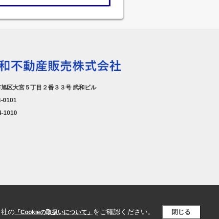
旭区大宮５丁目２番３３号 武和ビル
4-0101
4-1010
当社の
をご確認ください。
閉じる
「Cookieの取扱いについて」