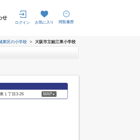
わせ
閲覧履歴
お気に入り
ログイン
城東区の小学校
>
大阪市立鯰江東小学校
１丁目3-26
MAP
▼