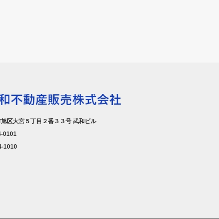
旭区大宮５丁目２番３３号 武和ビル
4-0101
4-1010