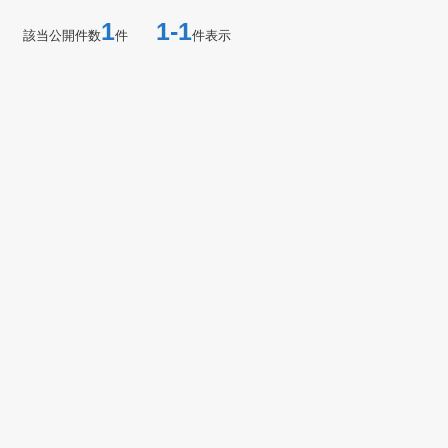
1
1-1
該当公開件数
件
件表示