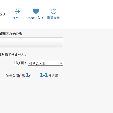
わせ
閲覧履歴
お気に入り
ログイン
城東区のその他
は対応できません。
並び順：
1
1-1
該当公開件数
件
件表示