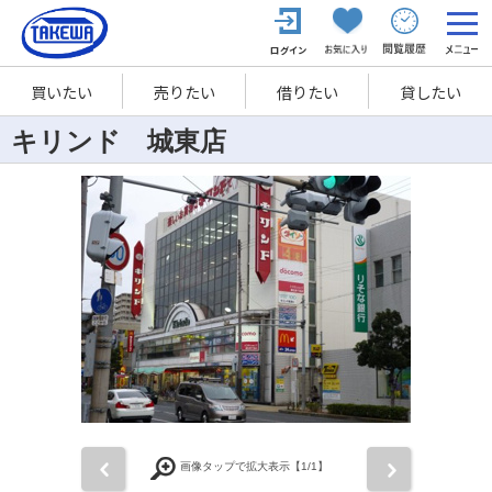
買いたい
売りたい
借りたい
貸したい
キリンド 城東店
前
次
画像タップで拡大表示【
1
/1】