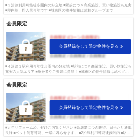
■３沿線利用可能徒歩圏内の好立地 ■駅前につき商業施設、買い物施設も充実
■即内覧、即入居可能です ■城東区の物件情報は武和グループまで！
会員限定
会員登録をして限定物件を見る
■４沿線３駅利用可能徒歩圏内の好立地 ■駅前につき商業施設、買い物施設も
充実の人気エリア ■単身者やご夫婦に是非！ ■城東区の物件情報は武和グル
ープまで！
会員限定
会員登録をして限定物件を見る
■近年リフォーム済、ぜひご内覧ください ■高層階につき眺望、日当たり通風
良好 ■ペット飼育可能、一緒に暮らせます。 ■2沿線利用可能徒歩圏内 ■駅前