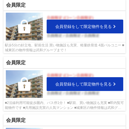
会員限定
会員登録をして限定物件を見る
駅歩5分の好立地、駅前生活 買い物施設も充実、軽量鉄骨造 4面バルコニー ■
城東区の物件情報は武和グループまで！
会員限定
会員登録をして限定物件を見る
■2沿線利用可能徒歩圏内、バス停1分！ ■駅前、買い物施設も充実 ■即内覧可
能物件です ■共用施設充実の人気マンション ■城東区の物件情報は武和グル
ープまで！
会員限定