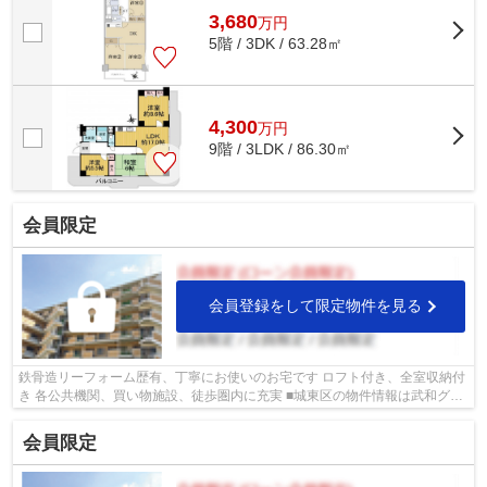
3,680
万
円
5階 / 3DK / 63.28㎡
4,300
万
円
9階 / 3LDK / 86.30㎡
会員限定
会員登録をして限定物件を見る
鉄骨造リーフォーム歴有、丁寧にお使いのお宅です ロフト付き、全室収納付
き 各公共機関、買い物施設、徒歩圏内に充実 ■城東区の物件情報は武和グル
ープまで！
会員限定