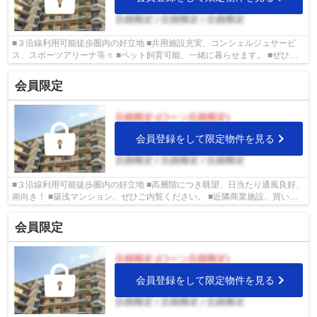
■３沿線利用可能徒歩圏内の好立地 ■共用施設充実、コンシェルジュサービ
ス、スポーツアリーナ等々 ■ペット飼育可能、一緒に暮らせます。 ■ぜひご
内覧ください。 ■城東区の物件情報は武...
会員限定
会員登録をして限定物件を見る
■３沿線利用可能徒歩圏内の好立地 ■高層階につき眺望、日当たり通風良好、
南向き！ ■築浅マンション、ぜひご内覧ください。 ■近隣商業施設、買い物
施設も充実の人気エリア ■城東区の物...
会員限定
会員登録をして限定物件を見る