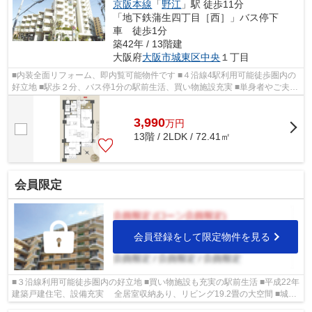
京阪本線
「
野江
」駅 徒歩11分
「地下鉄蒲生四丁目［西］」バス停下
車 徒歩1分
築42年 / 13階建
大阪府
大阪市城東区
中央
１丁目
■内装全面リフォーム、即内覧可能物件です ■４沿線4駅利用可能徒歩圏内の
好立地 ■駅歩２分、バス停1分の駅前生活、買い物施設充実 ■単身者やご夫婦
に是非 ■城東区の物件情報は武和グル...
3,990
万
円
13階 / 2LDK / 72.41㎡
会員限定
会員登録をして限定物件を見る
■３沿線利用可能徒歩圏内の好立地 ■買い物施設も充実の駅前生活 ■平成22年
建築戸建住宅、設備充実 全居室収納あり、リビング19.2畳の大空間 ■城東
区の物件情報は武和グループまで！