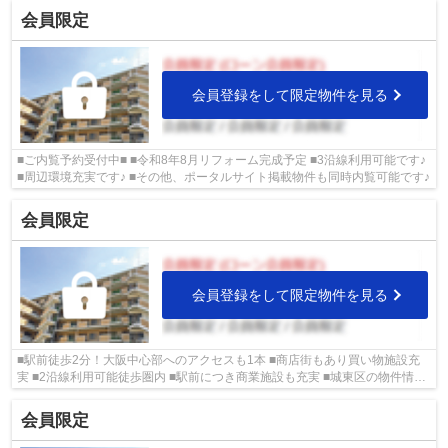
会員限定
会員登録をして限定物件を見る
■ご内覧予約受付中■ ■令和8年8月リフォーム完成予定 ■3沿線利用可能です♪
■周辺環境充実です♪ ■その他、ポータルサイト掲載物件も同時内覧可能です♪
会員限定
会員登録をして限定物件を見る
■駅前徒歩2分！大阪中心部へのアクセスも1本 ■商店街もあり買い物施設充
実 ■2沿線利用可能徒歩圏内 ■駅前につき商業施設も充実 ■城東区の物件情報
は武和グループまで！
会員限定