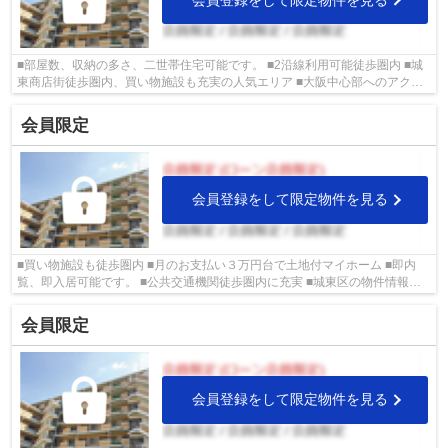
■部屋数、収納の多さ、二世帯住宅可能です。 ■2沿線利用可能徒歩圏内 ■城
東商店街徒歩圏内、買い物施設も充実の人気エリア ■大阪中心部へのアクセ
スもバスで一本！ ■城東区の物件情報...
会員限定
会員登録をして限定物件を見る
■買い物施設も徒歩圏内 ■月のお支払い３万円台で土地付マイホーム ■即内
覧、即入居可能です。 ■公共交通機関徒歩圏内に充実 ■城東区の物件情報は
武和グループまで！
会員限定
会員登録をして限定物件を見る