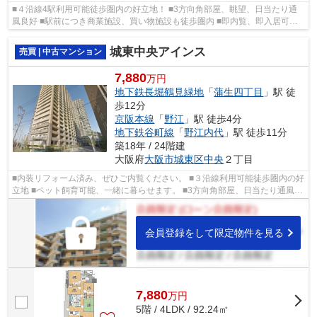
■４沿線4駅利用可能徒歩圏内の好立地！ ■3方向角部屋、眺望、日当たり通
風良好 ■駅前につき商業施設、買い物施設も徒歩圏内 ■即内覧、即入居可能
です ■都島区の物件情報は武和グループ...
城東中央アインス
売買 | 中古マンション
7,880
万円
地下鉄長堀鶴見緑地
「
蒲生四丁目
」駅 徒
歩12分
京阪本線
「
野江
」駅 徒歩4分
地下鉄谷町線
「
野江内代
」駅 徒歩11分
築18年 / 24階建
大阪府
大阪市城東区
中央
２丁目
■内装リフォーム済み、ぜひご内覧ください。 ■３沿線利用可能徒歩圏内の好
立地 ■ペット飼育可能、一緒に暮らせます。 ■3方向角部屋、日当たり通風良
好 ■近隣商業施設、買い物施設も充...
会員登録をして限定物件を見る
7,880
万
円
5階 / 4LDK / 92.24㎡