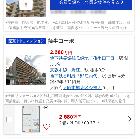
会員登録をして限定物件を見る
■即内覧、即入居可能です。 ■2沿線利用可能徒歩圏内 ■駅前、商業施設、買
い物施設も充実 ■高層階につき眺望、南向きバルコニー日当たり通風良好 ■
城東区の物件情報は武和グループまで！
蒲生コーポ
売買 | 中古マンション
2,680
万円
地下鉄長堀鶴見緑地
「
蒲生四丁目
」駅 徒
歩5分
京阪本線
「
野江
」駅 徒歩9分
地下鉄谷町線
「
野江内代
」駅 徒歩14分
築53年 / 11階建
大阪府
大阪市城東区
今福西
５丁目
■全面リフォーム ■３沿線利用可能徒歩圏内の好立地、駅歩3分 ■駅前につき
商業施設、買い物施設も充実 ■即内覧、即入居可能です。 ■城東区の物件情
報は武和グループまで！
2,680
万
円
2階 / 2LDK / 60.77㎡