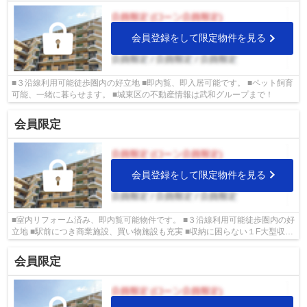
会員登録をして限定物件を見る
■３沿線利用可能徒歩圏内の好立地 ■即内覧、即入居可能です。 ■ペット飼育
可能、一緒に暮らせます。 ■城東区の不動産情報は武和グループまで！
会員限定
会員登録をして限定物件を見る
■室内リフォーム済み、即内覧可能物件です。 ■３沿線利用可能徒歩圏内の好
立地 ■駅前につき商業施設、買い物施設も充実 ■収納に困らない１F大型収納
庫！ ■城東区の物件情報は武和グル...
会員限定