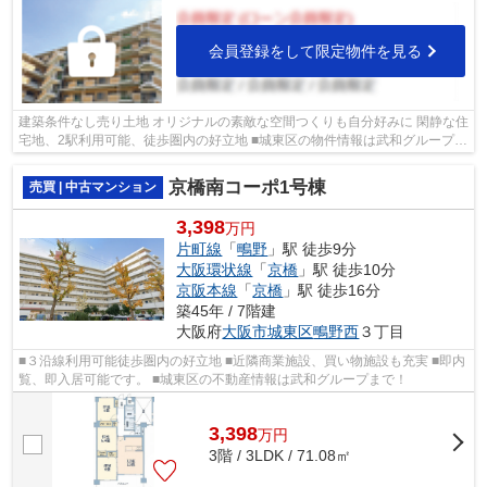
会員登録をして限定物件を見る
建築条件なし売り土地 オリジナルの素敵な空間つくりも自分好みに 閑静な住
宅地、2駅利用可能、徒歩圏内の好立地 ■城東区の物件情報は武和グループま
で！
京橋南コーポ1号棟
売買 | 中古マンション
3,398
万円
片町線
「
鴫野
」駅 徒歩9分
大阪環状線
「
京橋
」駅 徒歩10分
京阪本線
「
京橋
」駅 徒歩16分
築45年 / 7階建
大阪府
大阪市城東区
鴫野西
３丁目
■３沿線利用可能徒歩圏内の好立地 ■近隣商業施設、買い物施設も充実 ■即内
覧、即入居可能です。 ■城東区の不動産情報は武和グループまで！
3,398
万
円
3階 / 3LDK / 71.08㎡