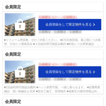
につき商業施設、買い物施設も充実...
会員限定
会員登録をして限定物件を見る
■リフォーム歴多数、ぜひご内覧ください。 ■3方向角部屋、最上階につき眺
望、日当たり通風良好 ■３沿線利用可能徒歩圏内 ■駅前につき商業施設、買
い物施設も充実の人気エリア ■城東区...
会員限定
会員登録をして限定物件を見る
■2沿線利用可能徒歩圏内 ■ペット飼育可能、一緒に暮らせます。 ■近隣商業
施設、買い物施設も充実 ■長谷工施工、管理物件 ■城東区の物件情報は武和
グループまで！
会員限定