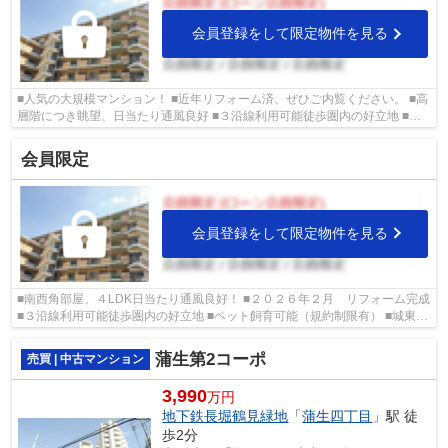
会員登録をして限定物件を見る
■人気の大規模マンション！ ■近年リフォーム済、ぜひご内覧ください。 ■高
層階につき眺望、日当たり通風良好 ■３沿線利用可能徒歩圏内の好立地 ■城
東区の物件情報は武和グループまで！
会員限定
会員登録をして限定物件を見る
■南西角部屋、４LDK日当たり通風良好！ ■２０２６年２月 リフォーム完成
■３沿線利用可能徒歩圏内の好立地 ■ペット飼育可能（規約制限有） ■城東区
の物件情報は武和グループまで！
蒲生第2コーポ
売買 | 中古マンション
3,990
万円
地下鉄長堀鶴見緑地
「
蒲生四丁目
」駅 徒
歩2分