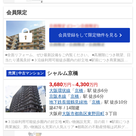
会員限定
会員登録をして限定物件を見る
■全面リフォーム、ぜひ最新設備をご内覧ください。 ■高層階につき眺望、日
当たり通風良好 ■３沿線利用可能徒歩圏内の好立地 ■駅前につき商業施設、
買い物施設も充実の人気エリア ■城東...
シャルム京橋
売買 | 中古マンション
3,680
4,300
万円～
万円
大阪環状線
「
京橋
」駅 徒歩6分
京阪本線
「
京橋
」駅 徒歩6分
地下鉄長堀鶴見緑地
「
京橋
」駅 徒歩10分
築47年 / 14階建
大阪府
大阪市都島区
東野田町
３丁目
■３沿線利用可能徒歩圏内の好立地 ■買い物施設充実、目の前！ ■駅前につき
商業施設、買い物施設も充実の人気エリア ■都島区の不動産情報は武和グル
ープまで！