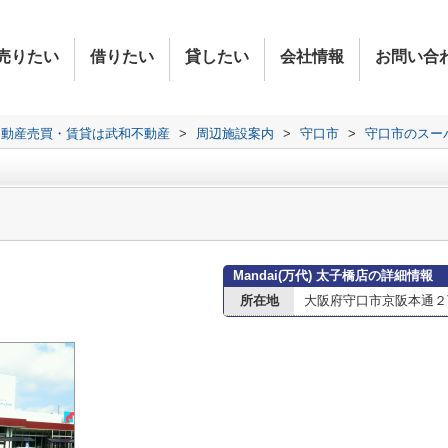
売りたい
借りたい
貸したい
会社情報
お問い合
不動産売買・賃貸は武和不動産
>
周辺施設案内
>
守口市
>
守口市のスー
Mandai(万代) 太子橋店の詳細情報
所在地
大阪府守口市京阪本通２丁