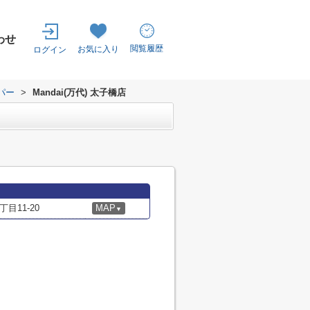
わせ
閲覧履歴
お気に入り
ログイン
パー
>
Mandai(万代) 太子橋店
目11-20
MAP
▼