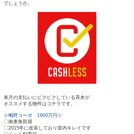
でしょうか。
来月の支払いにビクビクしている斉木が
オススメする物件はコチラです。
☆
鴫野コーポ
1900
万円
☆
〇南東角部屋
〇
2015
年に改装しており室内キレイです