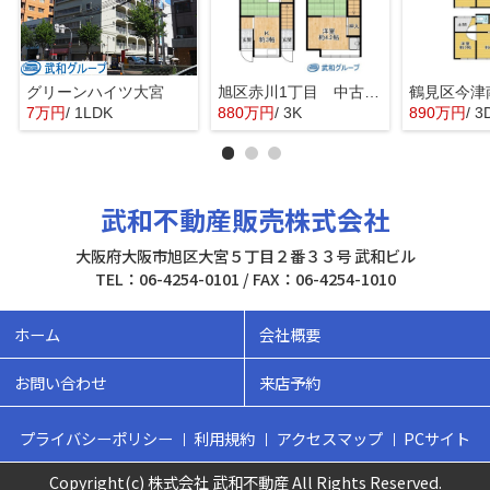
グリーンハイツ大宮
旭区赤川1丁目 中古テラスハウス
7万円
/ 1LDK
880万円
/ 3K
890万円
/ 3
武和不動産販売株式会社
大阪府大阪市旭区大宮５丁目２番３３号 武和ビル
TEL：06-4254-0101 / FAX：06-4254-1010
ホーム
会社概要
お問い合わせ
来店予約
プライバシーポリシー
利用規約
アクセスマップ
PCサイト
Copyright(c) 株式会社 武和不動産 All Rights Reserved.