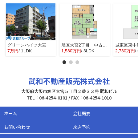
グリーンハイツ大宮
旭区大宮2丁目 中古戸建
7万円
/ 1LDK
1,580万円
/ 3LDK
2,730万円
/
武和不動産販売株式会社
大阪府大阪市旭区大宮５丁目２番３３号 武和ビル
TEL：06-4254-0101 / FAX：06-4254-1010
ホーム
会社概要
お問い合わせ
来店予約