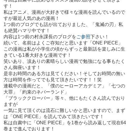
す！
私はアニメ、漫画が大好きで様々な漫画を読んでいるので
すが最近人気のあの漫画！
1つ前のブログでも話が出ておりました、「鬼滅の刃」私
も絶賛ハマリ中です！
内容は1つ前の村永課長のブログを
ご参照
下さい！
続いて、名前はよくご存知だと思います「ONE PIECE」
この漫画は私が小学生の頃からずっと最新話を楽しみに生
きている1番大好きな漫画です！
笑いあり、涙ありの素晴らしい漫画で勉強になる事もたく
さん御座います！
是非お時間のある方は見てください！そしてお時間の無い
方は時間を作ってでも見て頂きたいです！！笑
連載中の漫画だと、「僕のヒーローアカデミア」「七つの
大罪」「約束のネバーランド」
「ブラッククローバー」等々、他にもたくさん読んでおり
ますが
一気に見て頂くのは流石に難しいかと思いますので、まず
は「ONE PIECE」を読んでみて頂きたいです！
私は自粛中に「ONE PIECE」を1巻から読み返して現在64
巻まで進んでおります！