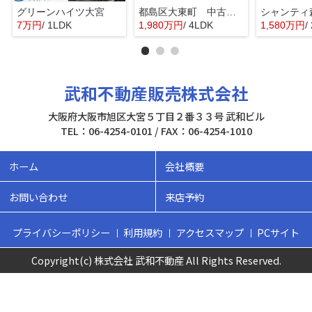
グリーンハイツ大宮
都島区大東町 中古戸建
シャンティ
7万円
/ 1LDK
1,980万円
/ 4LDK
1,580万円
/
武和不動産販売株式会社
大阪府大阪市旭区大宮５丁目２番３３号 武和ビル
TEL：06-4254-0101 / FAX：06-4254-1010
ホーム
会社概要
お問い合わせ
来店予約
プライバシーポリシー
利用規約
アクセスマップ
PCサイト
Copyright(c) 株式会社 武和不動産 All Rights Reserved.