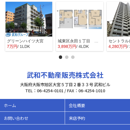
グリーンハイツ大宮
城東区永田１丁目 中古戸建
7万円
/ 1LDK
3,898万円
/ 4LDK
4,280万円
/
武和不動産販売株式会社
大阪府大阪市旭区大宮５丁目２番３３号 武和ビル
TEL：06-4254-0101 / FAX：06-4254-1010
ホーム
会社概要
お問い合わせ
来店予約