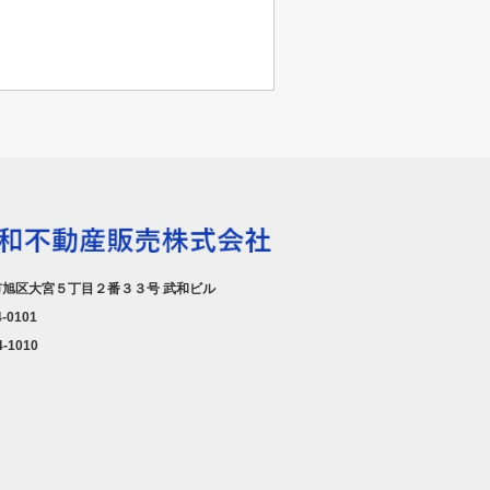
旭区大宮５丁目２番３３号 武和ビル
4-0101
4-1010