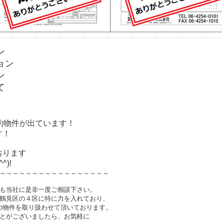
ン
ョン
ン
て
約物件が出ています！
す！
おります
)!
～～～～～～～～～～～～～～～～～
も当社に是非一度ご相談下さい。
鶴見区の４区に特に力を入れており、
件以上の物件を取り扱わせて頂いております。
とがございましたら、お気軽に