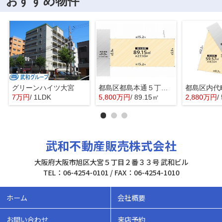
おすすめ物件
グリーンハイツ大宮
都島区都島本通５丁目 売土地⑤
7万円
/ 1LDK
5,800万円
/ 89.15㎡
2,880万円
/
武和不動産販売株式会社
大阪府大阪市旭区大宮５丁目２番３３号 武和ビル
TEL：06-4254-0101 / FAX：06-4254-1010
ホーム
会社概要
お問い合わせ
来店予約