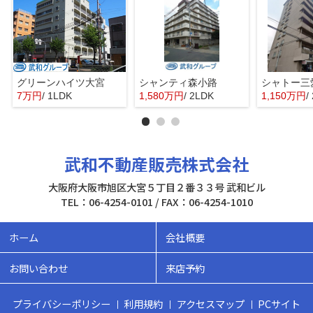
グリーンハイツ大宮
シャンティ森小路
シャトー三
7万円
/ 1LDK
1,580万円
/ 2LDK
1,150万円
/
武和不動産販売株式会社
大阪府大阪市旭区大宮５丁目２番３３号 武和ビル
TEL：06-4254-0101 / FAX：06-4254-1010
ホーム
会社概要
お問い合わせ
来店予約
プライバシーポリシー
利用規約
アクセスマップ
PCサイト