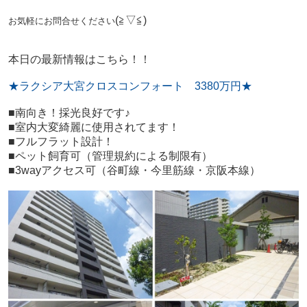
(≧▽≦)
お気軽にお問合せください
本日の最新情報はこちら！！
★ラクシア大宮クロスコンフォート 3380万円★
■南向き！採光良好です♪
■室内大変綺麗に使用されてます！
■フルフラット設計！
■ペット飼育可（管理規約による制限有）
■3wayアクセス可（谷町線・今里筋線・京阪本線）