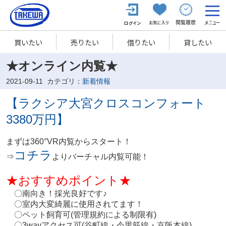
買いたい
売りたい
借りたい
貸したい
★オンライン内覧★
2021-09-11
カテゴリ：
新着情報
【ラクシア大宮クロスコンフォート
3380万円】
まずは360°VR内覧からスタート！
コチラ
⇒
よりバーチャル内覧可能！
★おすすめポイント★
〇南向き！採光良好です♪
〇室内大変綺麗に使用されてます！
〇ペット飼育可(管理規約による制限有)
〇3wayアクセス可(谷町線・今里筋線・京阪本線)