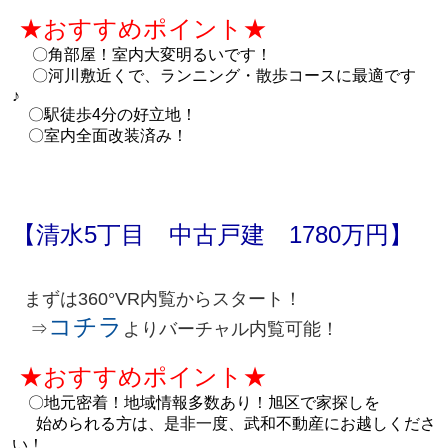
★おすすめポイント★
〇
角部屋！室内大変
明
るいです！
〇
河川敷近くで、ランニング・散歩コースに最適です
♪
〇
駅徒歩4分の好立地！
〇
室内全面改装済み！
【清水5丁目 中古戸建 1780万円】
まずは360°VR内覧からスタート！
コチラ
⇒
よりバーチャル内覧可能！
★おすすめポイント★
〇地元密着！地域情報多数あり！
旭区で家探しを
始められる方は、是非一度、武和不動産にお越しくださ
い！