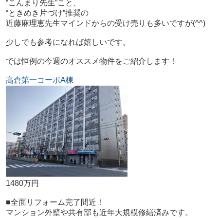
“こんまり先生”こと、
“ときめき片づけ”推奨の
近藤麻理恵先生マインドからの受け売りも多いですが(^^)
少しでも参考になれば嬉しいです。
では恒例の今週のオススメ物件をご紹介します！
高倉第一コーポA棟
1480万円
■全面リフォーム完了間近！
マンション外壁や共有部も近年大規模修繕済みです。