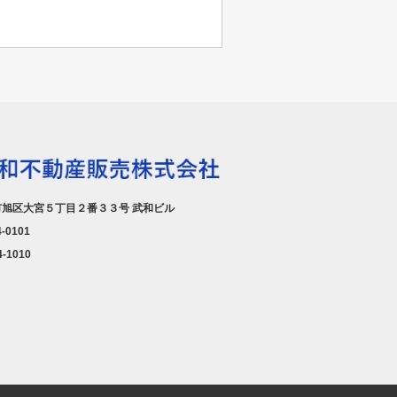
旭区大宮５丁目２番３３号 武和ビル
4-0101
4-1010