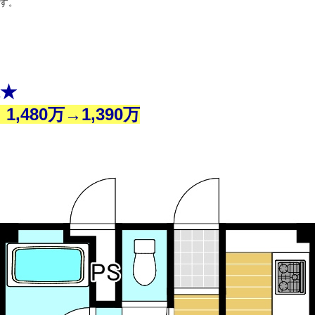
す。
棟★
480万→1,390万