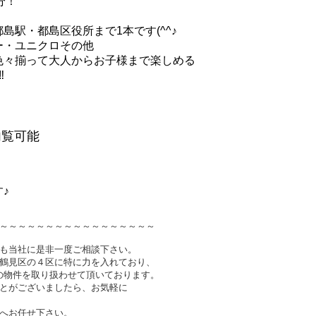
分！
駅・都島区役所まで1本です(^^♪
・ユニクロその他
々揃って大人からお子様まで楽しめる
‼
内覧可能
♪
～～～～～～～～～～～～～～～～～
も当社に是非一度ご相談下さい。
鶴見区の４区に特に力を入れており、
件以上の物件を取り扱わせて頂いております。
とがございましたら、お気軽に
へお任せ下さい。