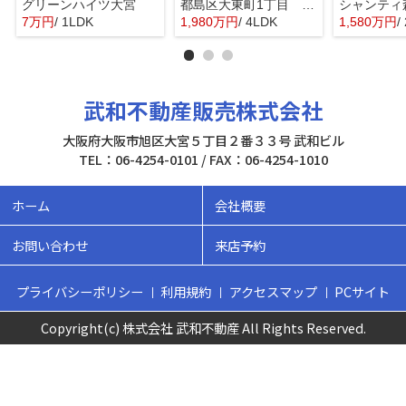
グリーンハイツ大宮
都島区大東町1丁目 中古戸建
シャンティ
7万円
/ 1LDK
1,980万円
/ 4LDK
1,580万円
/
武和不動産販売株式会社
大阪府大阪市旭区大宮５丁目２番３３号 武和ビル
TEL：06-4254-0101 / FAX：06-4254-1010
ホーム
会社概要
お問い合わせ
来店予約
プライバシーポリシー
利用規約
アクセスマップ
PCサイト
Copyright(c) 株式会社 武和不動産 All Rights Reserved.