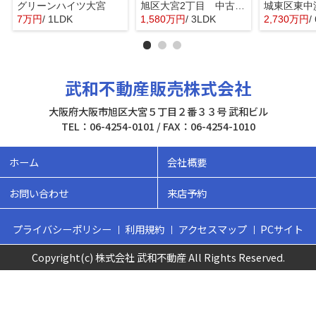
グリーンハイツ大宮
旭区大宮2丁目 中古戸建
7万円
/ 1LDK
1,580万円
/ 3LDK
2,730万円
/
武和不動産販売株式会社
大阪府大阪市旭区大宮５丁目２番３３号 武和ビル
TEL：06-4254-0101 / FAX：06-4254-1010
ホーム
会社概要
お問い合わせ
来店予約
プライバシーポリシー
利用規約
アクセスマップ
PCサイト
Copyright(c) 株式会社 武和不動産 All Rights Reserved.