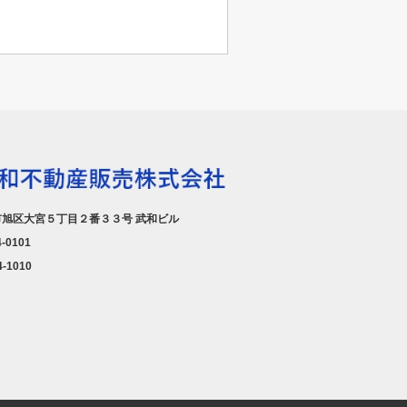
旭区大宮５丁目２番３３号 武和ビル
4-0101
4-1010