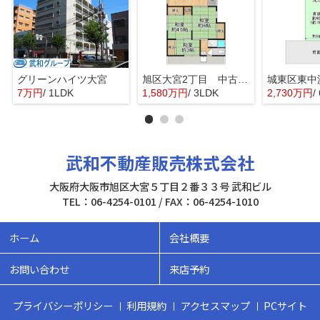
グリーンハイツ大宮
旭区大宮2丁目 中古戸建
7万円
/ 1LDK
1,580万円
/ 3LDK
2,730万円
/
武和不動産販売株式会社
大阪府大阪市旭区大宮５丁目２番３３号 武和ビル
TEL：06-4254-0101 / FAX：06-4254-1010
ホーム
会社概要
お問い合わせ
来店予約
プライバシーポリシー
利用規約
アクセスマップ
PCサイト