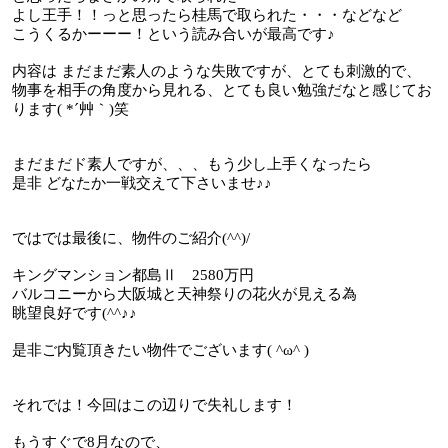
よし王手！！っと思ったら桂馬で取られた・・・などなど
こうくるかーーー！という読み合いが最高です♪
内容は まだまだ素人のような失敗ですが、とても刺激的で、
物事を相手の角度から見れる、とても良い勉強だなと感じてお
ります
( *
´艸｀
)
笑
まだまだド素人ですが、、、もう少し上手くなったら
是非 どなたか一戦交えて下さいませ♪♪
ではでは最後に、物件のご紹介
(^^)/
キングマンション都島Ⅱ
2580
万円
バルコニーから大阪城と天神祭りの花火が見える為
眺望良好です
(^^
♪♪
是非ご内覧頂きたい物件でございます
( ^
ω
^ )
それでは！今回はこの辺りで失礼します！
もうすぐで
8
月なので、