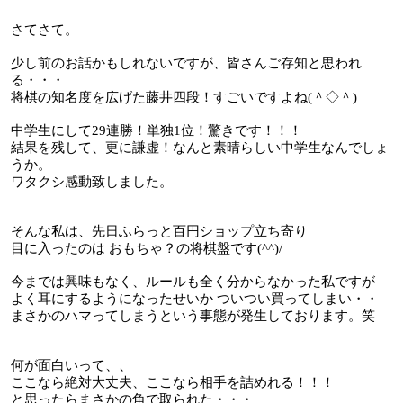
さてさて。
少し前のお話かもしれないですが、皆さんご存知と思われ
る・・・
将棋の知名度を広げた藤井四段！すごいですよね
(
＾◇＾
)
中学生にして
29
連勝！単独
1
位！驚きです！！！
結果を残して、更に謙虚！なんと素晴らしい中学生なんでしょ
うか。
ワタクシ感動致しました。
そんな私は、先日ふらっと百円ショップ立ち寄り
目に入ったのは おもちゃ？の将棋盤です
(^^)/
今までは興味もなく、ルールも全く分からなかった私ですが
よく耳にするようになったせいか ついつい買ってしまい・・
まさかのハマってしまうという事態が発生しております。笑
何が面白いって、、
ここなら絶対大丈夫、ここなら相手を詰めれる！！！
と思ったらまさかの角で取られた・・・