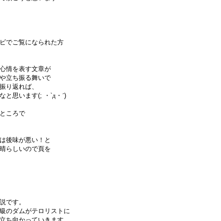
ビでご覧になられた方
心情を表す文章が
や立ち振る舞いで
振り返れば、
なと思います
(;
・
`
д・´
)
ところで
は後味が悪い！と
晴らしいので頁を
説です。
級のダムがテロリストに
立ち向かっていきます。