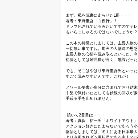
まず、私を読書に走らせた
1
冊・・・
著者：東野圭吾「白夜行」！
ドラマ化されているみたいですのでテレ
もいらっしゃるのではないでしょうか？
この本の特徴としましては、主要人物の
一切無い事ですね。周囲の人物達の思惑
主要人物の心情を読み取るといった、今
初読としては難易度が高く、無謀だった
でも、そこはやはり東野圭吾氏といった
すごく読みやすいんです、これが！
ノワール要素が多分に含まれており結末
中盤で気付いたとしても伏線の回収が素
手繰る手を止めれません。
続いて
2
冊目は・・・
著者：真保 祐一氏「ホワイトアウト」
アクション好きにたまらないであろう小
物語としましては、冬山にある日本最大
より占拠されダム運転員である主人公が