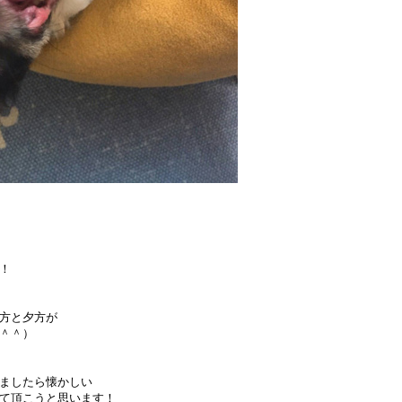
！
方と夕方が
＾＾）
ましたら懐かしい
て頂こうと思います！