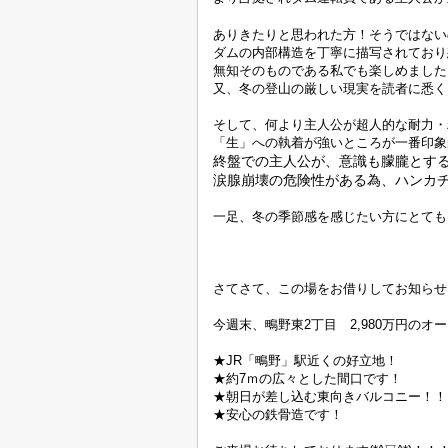
ありきたりと思われた方！そうではない
ダムの内部構造を丁寧に描写されており
無知そのものである私でも楽しめました
又、冬の登山の厳しい現実を読者に悉く
そして、何より主人公が超人的な耐力・
「生」への執着が強いところが一番印象
終盤での主人公が、意識も朦朧とす
涙腺崩壊の危険性がある為、ハンカ
一足、冬の季節感を感じたい方にとても
さてさて、この場をお借りしてお知らせ
今週末、鴫野東
2
丁目
2,980
万円のオー
★
JR
「鴫野」駅近くの好立地！
★約
7
ｍの広々とした間口です！
★朝日が差し込む東向きバルコニー！！
★安心の鉄骨造です！