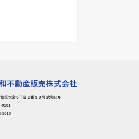
旭区大宮５丁目２番３３号 武和ビル
4-0101
4-1010