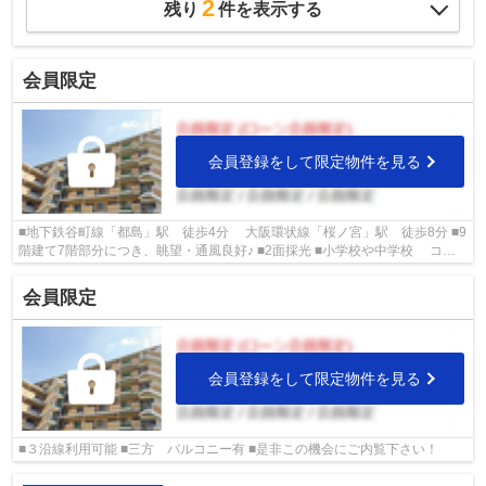
2
残り
件を表示する
会員限定
会員登録をして限定物件を見る
■地下鉄谷町線「都島」駅 徒歩4分 大阪環状線「桜ノ宮」駅 徒歩8分 ■9
階建て7階部分につき、眺望・通風良好♪ ■2面採光 ■小学校や中学校 コン
ビニやスーパーも近く便利な物件！！
会員限定
会員登録をして限定物件を見る
■３沿線利用可能 ■三方 バルコニー有 ■是非この機会にご内覧下さい！