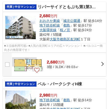
件も同時内覧可能です♪
リバーサイドともぶち第1第34号棟
売買 | 中古マンション
2,680
万円
おおさか東線
「
城北公園通
」駅 徒歩14分
地下鉄谷町線
「
都島
」駅 徒歩17分
大阪環状線
「
桜ノ宮
」駅 徒歩24分
築42年 / 5階建
大阪府
大阪市都島区
友渕町
１丁目
■３沿線利用可能♪ ■人気の友渕町エリアの広々マンション！ ■バルコニー南
向きの角部屋です！
2,680
万
円
3階 / 3LDK / 89.03㎡
ベル・パークシティH棟
売買 | 中古マンション
2,980
万円
地下鉄谷町線
「
都島
」駅 徒歩14分
築41年 / 15階建