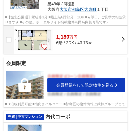
築49年 / 6階建
大阪府
大阪市都島区
大東町
１丁目
■【城北公園通】駅徒歩3分 ■最上階6階部分 2DK ■★即日、ご見学の相談承
ります★ ■その他、ポータルサイト掲載物件も同時内覧可能です♪
1,180
万
円
6階 / 2DK / 43.73㎡
会員限定
会員登録をして限定物件を見る
■３沿線利用可能 ■南向きバルコニー ■都島区の物件情報は武和グループまで
内代コーポ
売買 | 中古マンション