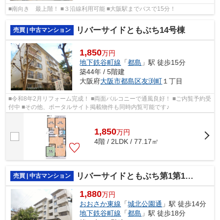
■南向き 最上階！ ■３沿線利用可能 ■大阪駅までバスで15分！
リバーサイドともぶち14号棟
売買 | 中古マンション
1,850
万円
地下鉄谷町線
「
都島
」駅 徒歩15分
築44年 / 5階建
大阪府
大阪市都島区
友渕町
１丁目
■令和8年2月リフォーム完成！ ■両面バルコニーで通風良好！ ■ご内覧予約受
付中 ■その他、ポータルサイト掲載物件も同時内覧可能です♪
1,850
万
円
4階 / 2LDK / 77.17㎡
リバーサイドともぶち第1第17号棟
売買 | 中古マンション
1,880
万円
おおさか東線
「
城北公園通
」駅 徒歩14分
地下鉄谷町線
「
都島
」駅 徒歩18分