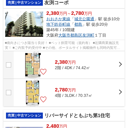
友渕コーポ
売買 | 中古マンション
2,380
2,780
万円～
万円
おおさか東線
「
城北公園通
」駅 徒歩10分
地下鉄谷町線
「
都島
」駅 徒歩20分
築45年 / 10階建
大阪府
大阪市都島区
友渕町
１丁目
■南向きにつき陽当り良好！ ■ペット飼育可能（規約有） ■近隣商業施設充
実！ ■ご内覧予約受付中 ■その他、ポータルサイト掲載物件も同時内覧可能
です♪
2,380
万
円
2階 / 4DK / 74.42㎡
2,780
万
円
4階 / 3LDK / 70.37㎡
リバーサイドともぶち第1住宅
売買 | 中古マンション
2,480
万円