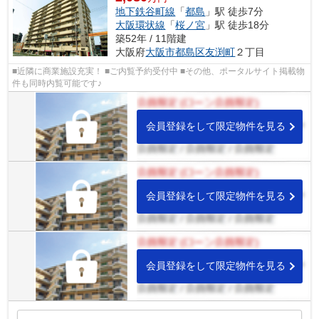
地下鉄谷町線
「
都島
」駅 徒歩7分
大阪環状線
「
桜ノ宮
」駅 徒歩18分
築52年 / 11階建
大阪府
大阪市都島区
友渕町
２丁目
■近隣に商業施設充実！ ■ご内覧予約受付中 ■その他、ポータルサイト掲載物
件も同時内覧可能です♪
会員登録をして限定物件を見る
会員登録をして限定物件を見る
会員登録をして限定物件を見る