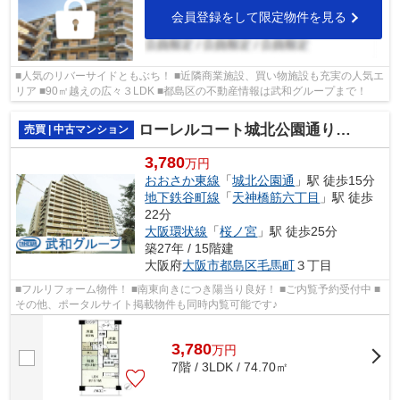
会員登録をして限定物件を見る
■人気のリバーサイドともぶち！ ■近隣商業施設、買い物施設も充実の人気エ
リア ■90㎡越えの広々３LDK ■都島区の不動産情報は武和グループまで！
ローレルコート城北公園通り2番館
売買 | 中古マンション
3,780
万円
おおさか東線
「
城北公園通
」駅 徒歩15分
地下鉄谷町線
「
天神橋筋六丁目
」駅 徒歩
22分
大阪環状線
「
桜ノ宮
」駅 徒歩25分
築27年 / 15階建
大阪府
大阪市都島区
毛馬町
３丁目
■フルリフォーム物件！ ■南東向きにつき陽当り良好！ ■ご内覧予約受付中 ■
その他、ポータルサイト掲載物件も同時内覧可能です♪
3,780
万
円
7階 / 3LDK / 74.70㎡