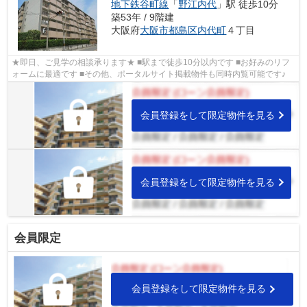
地下鉄谷町線
「
野江内代
」駅 徒歩10分
築53年 / 9階建
大阪府
大阪市都島区
内代町
４丁目
★即日、ご見学の相談承ります★ ■駅まで徒歩10分以内です ■お好みのリフ
ォームに最適です ■その他、ポータルサイト掲載物件も同時内覧可能です♪
会員登録をして限定物件を見る
会員登録をして限定物件を見る
会員限定
会員登録をして限定物件を見る