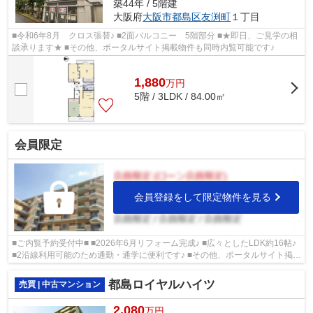
築44年 / 5階建
大阪府
大阪市都島区
友渕町
１丁目
■令和6年8月 クロス張替♪ ■2面バルコニー 5階部分 ■★即日、ご見学の相
談承ります★ ■その他、ポータルサイト掲載物件も同時内覧可能です♪
1,880
万
円
5階 / 3LDK / 84.00㎡
会員限定
会員登録をして限定物件を見る
■ご内覧予約受付中■ ■2026年6月リフォーム完成♪ ■広々としたLDK約16帖♪
■2沿線利用可能のため通勤・通学に便利です♪ ■その他、ポータルサイト掲載
物件も同時内覧可能です♪
都島ロイヤルハイツ
売買 | 中古マンション
2,080
万円