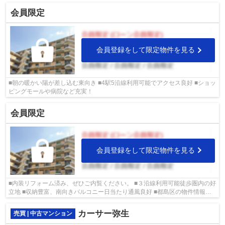
会員限定
会員登録をして限定物件を見る
■朝の暖かい陽が差し込む東向き ■4駅5沿線利用可能でアクセス良好 ■ショッ
ピングモールや病院など充実！
会員限定
会員登録をして限定物件を見る
■内装リフォーム済み、ぜひご内覧ください。 ■３沿線利用可能徒歩圏内の好
立地 ■収納豊富、南向きバルコニー日当たり通風良好 ■都島区の物件情報は
武和グループまで！
カーサー弥生
売買 | 中古マンション