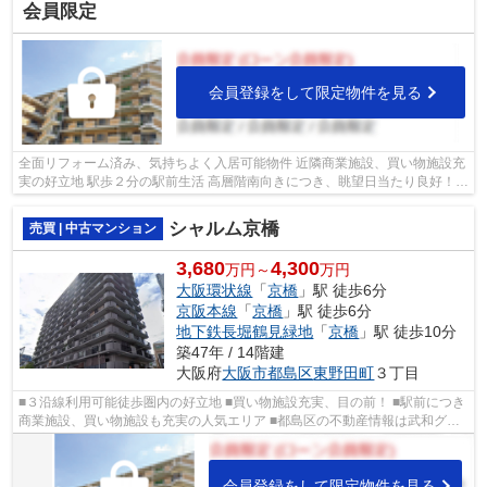
会員限定
会員登録をして限定物件を見る
全面リフォーム済み、気持ちよく入居可能物件 近隣商業施設、買い物施設充
実の好立地 駅歩２分の駅前生活 高層階南向きにつき、眺望日当たり良好！ ■
都島区の物件情報は武和グループま...
シャルム京橋
売買 | 中古マンション
3,680
4,300
万円～
万円
大阪環状線
「
京橋
」駅 徒歩6分
京阪本線
「
京橋
」駅 徒歩6分
地下鉄長堀鶴見緑地
「
京橋
」駅 徒歩10分
築47年 / 14階建
大阪府
大阪市都島区
東野田町
３丁目
■３沿線利用可能徒歩圏内の好立地 ■買い物施設充実、目の前！ ■駅前につき
商業施設、買い物施設も充実の人気エリア ■都島区の不動産情報は武和グル
ープまで！
会員登録をして限定物件を見る