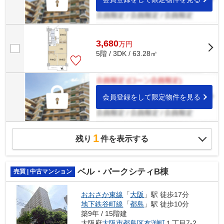
3,680
万
円
5階 / 3DK / 63.28㎡
会員登録をして限定物件を見る
1
残り
件を表示する
ベル・パークシティB棟
売買 | 中古マンション
おおさか東線
「
大阪
」駅 徒歩17分
地下鉄谷町線
「
都島
」駅 徒歩10分
築9年 / 15階建
大阪府
大阪市都島区
友渕町
１丁目7-2