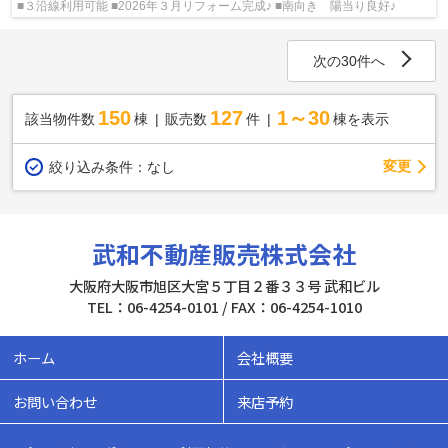
■３沿線利用可能 ■2026年３月リフォーム完成♪ ■南向き 陽当り良好♪
次の30件へ
150
127
1～30
該当物件数
棟
販売数
件
棟を表示
変更
絞り込み条件：
なし
武和不動産販売株式会社
大阪府大阪市旭区大宮５丁目２番３３号 武和ビル
TEL：06-4254-0101 / FAX：06-4254-1010
ホーム
会社概要
お問い合わせ
来店予約