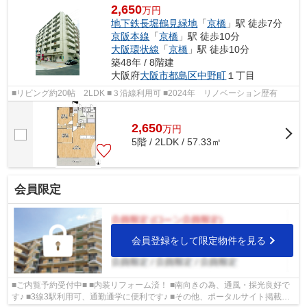
2,650
万円
地下鉄長堀鶴見緑地
「
京橋
」駅 徒歩7分
京阪本線
「
京橋
」駅 徒歩10分
大阪環状線
「
京橋
」駅 徒歩10分
築48年 / 8階建
大阪府
大阪市都島区
中野町
１丁目
■リビング約20帖 2LDK ■３沿線利用可 ■2024年 リノベーション歴有
2,650
万
円
5階 / 2LDK / 57.33㎡
会員限定
会員登録をして限定物件を見る
■ご内覧予約受付中■ ■内装リフォーム済！ ■南向きの為、通風・採光良好で
す♪ ■3線3駅利用可、通勤通学に便利です♪ ■その他、ポータルサイト掲載物