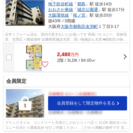
地下鉄谷町線
「
都島
」駅 徒歩14分
おおさか東線
「
城北公園通
」駅 徒歩17分
大阪環状線
「
桜ノ宮
」駅 徒歩20分
築43年 / 5階建
大阪府
大阪市都島区
友渕町
１丁目3-17
近年リフォーム済み、室内大変きれいにお使いです 両面バルコニー、収納充
実、玄関広々開放感有 近隣商業施設充実、買い物施設も充実 ■都島区の物件
情報は武和グループまで！
2,480
万
円
2階 / 3LDK / 84.00㎡
会員限定
会員登録をして限定物件を見る
ブリックタイル、コンクリート天井のこだわりリノベ広々３LDK 南向きバル
コニー日当たり通風良好 ぜひご内覧ください、こだわり満載の物件です 玄関
収納も広々 ■都島区の物件情報は武...