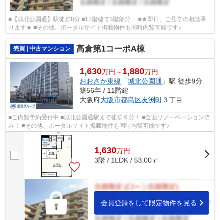
■【城北公園通】駅徒歩8分 ■11階建て3階部分 ■★即日、ご見学の相談承
ります★ ■その他、ポータルサイト掲載物件も同時内覧可能です♪
高倉第1コーポA棟
売買 | 中古マンション
1,630
1,880
万円～
万円
おおさか東線
「
城北公園通
」駅 徒歩9分
築56年 / 11階建
大阪府
大阪市都島区
友渕町
３丁目
■ご内覧予約受付中 ■城北公園通駅まで徒歩９分！ ■全面リノーベーション済
み！ ■その他、ポータルサイト掲載物件も同時内覧可能です♪
1,630
万
円
3階 / 1LDK / 53.00㎡
会員登録をして限定物件を見る