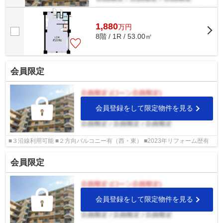
1,880
万
円
8階 / 1R / 53.00㎡
会員限定
会員登録をして限定物件を見る
■３沿線利用可能 ■２方向バルコニー有（西・東） ■2023年リフォーム歴有
会員限定
会員登録をして限定物件を見る