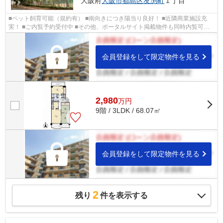
大阪府
大阪市都島区
友渕町
１丁目
■ペット飼育可能（規約有） ■南向きにつき陽当り良好！ ■近隣商業施設充
実！ ■ご内覧予約受付中 ■その他、ポータルサイト掲載物件も同時内覧可能
です♪
会員登録をして限定物件を見る
2,980
万
円
9階 / 3LDK / 68.07㎡
会員登録をして限定物件を見る
2
残り
件を表示する