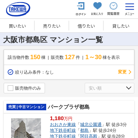
買いたい
売りたい
借りたい
貸したい
大阪市都島区 マンション一覧
150
127
1～30
該当物件数
棟
販売数
件
棟を表示
変更
絞り込み条件：
なし
販売物件のみ
パークプラザ都島
売買 | 中古マンション
1,180
万円
おおさか東線
「
城北公園通
」駅 徒歩3分
地下鉄谷町線
「
都島
」駅 徒歩24分
地下鉄谷町線
「
関目高殿
」駅 徒歩28分