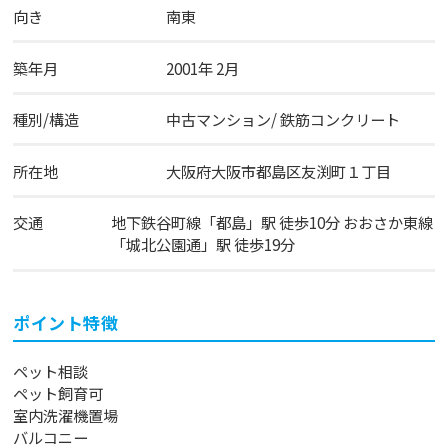
向き
南東
築年月
2001年 2月
種別/構造
中古マンション/ 鉄筋コンクリート
所在地
大阪府
大阪市都島区
友渕町
１丁目
交通
地下鉄谷町線
「
都島
」駅 徒歩10分
おおさか東線
「
城北公園通
」駅 徒歩19分
ポイント特徴
ペット相談
ペット飼育可
室内洗濯機置場
バルコニー