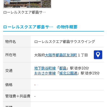
ローレルスクエア都島サウスウイング
ローレルスクエア都島サウスウイング
の物件概要
物件名
ローレルスクエア都島サウスウイング
所在地
大阪府
大阪市都島区
友渕町
１丁目
地下鉄谷町線
「
都島
」駅 徒歩10分
交通
おおさか東線
「
城北公園通
」駅 徒歩19分
価格
-
管理費＋共益費
-