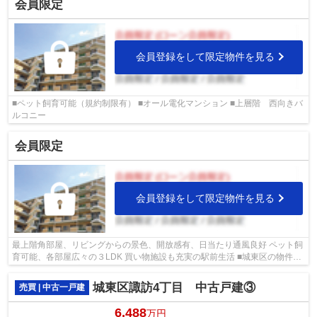
会員限定
会員登録をして限定物件を見る
■ペット飼育可能（規約制限有） ■オール電化マンション ■上層階 西向きバ
ルコニー
会員限定
会員登録をして限定物件を見る
最上階角部屋、リビングからの景色、開放感有、日当たり通風良好 ペット飼
育可能、各部屋広々の３LDK 買い物施設も充実の駅前生活 ■城東区の物件情
報は武和グループまで！
城東区諏訪4丁目 中古戸建③
売買 | 中古一戸建
6,488
万円