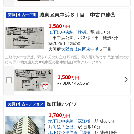
城東区東中浜６丁目 中古戸建⑥
売買 | 中古一戸建
1,580
万円
地下鉄中央線
「
緑橋
」駅 徒歩6分
「東中浜公園」バス停下車 徒歩5分
築2026年 / 2階建
大阪府
大阪市城東区
東中浜
６丁目
土地付き中古戸建、駅歩６分の好立地 即内覧、即入居可能です 民泊検討の方
にも 買い物施設充実 ■城東区の物件情報は武和グループまで！
1,580
万
円
- / 3DK / 46.36㎡
深江橋ハイツ
売買 | 中古マンション
1,780
万円
地下鉄中央線
「
深江橋
」駅 徒歩3分
片町線
「
放出
」駅 徒歩16分
地下鉄今里筋線
「
緑橋
」駅 徒歩19分