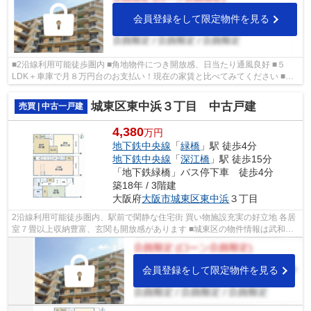
会員登録をして限定物件を見る
■2沿線利用可能徒歩圏内 ■角地物件につき開放感、日当たり通風良好 ■５
LDK＋車庫で月８万円台のお支払い！現在の家賃と比べてみてください ■買
い物施設も徒歩圏内 ■城東区の物件情報は...
城東区東中浜３丁目 中古戸建
売買 | 中古一戸建
4,380
万円
地下鉄中央線
「
緑橋
」駅 徒歩4分
地下鉄中央線
「
深江橋
」駅 徒歩15分
「地下鉄緑橋」バス停下車 徒歩4分
築18年 / 3階建
大阪府
大阪市城東区
東中浜
３丁目
2沿線利用可能徒歩圏内、駅前で閑静な住宅街 買い物施設充実の好立地 各居
室７畳以上収納豊富、玄関も開放感があります ■城東区の物件情報は武和グ
ループまで！
会員登録をして限定物件を見る