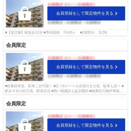
会員登録をして限定物件を見る
■【深江橋】駅徒歩12分 ■専有面積 74.65㎡ ■1階部分 3LDK
会員限定
会員登録をして限定物件を見る
■軽量鉄骨造、駐車二台可能！ ■広々8メートル歩道付き公道、駐車も楽々 ■
駅歩６分の好立地、駅前生活 ■買い物施設も徒歩圏内 ■城東区の物件情報は
武和グループまで！
会員限定
会員登録をして限定物件を見る