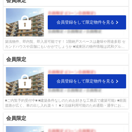
会員限定
会員登録をして限定物件を見る
築浅物件、即内覧、即入居可能です！ 1階納戸スペースは趣味や用途多彩 セ
カンドハウスや店舗にもいかがでしょうか ■城東区の物件情報は武和グルー
プまで！
会員限定
会員登録をして限定物件を見る
■ご内覧予約受付中■ ■建築条件なしのためお好きな工務店で建築可能♪ ■前面
道路が広く、車の出し入れ楽々！ ■２沿線利用可能のため通勤・通学におす
すめ♪ ■その他、ポータルサイト掲載...
会員限定