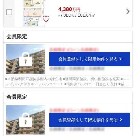
4,380
万
円
- / 3LDK / 101.64㎡
会員限定
会員登録をして限定物件を見る
■３沿線利用可能徒歩圏内の好立地 ■近隣商業施設、買い物施設も充実 ■スロ
ップシンク付きルーフバルコニー！ ■南向きバルコニー日当たり良好 ■城東
区の物件情報は武和グループまで！
会員限定
会員登録をして限定物件を見る