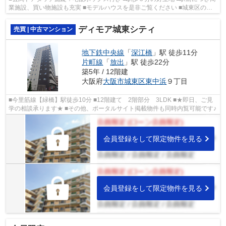
業施設、買い物施設も充実 ■モデルハウスを是非ご覧ください ■城東区の物
件情報は武和グループまで！
ディモア城東シティ
売買 | 中古マンション
地下鉄中央線
「
深江橋
」駅 徒歩11分
片町線
「
放出
」駅 徒歩22分
築5年 / 12階建
大阪府
大阪市城東区
東中浜
９丁目
■今里筋線【緑橋】駅徒歩10分 ■12階建て 2階部分 3LDK ■★即日、ご見
学の相談承ります★ ■その他、ポータルサイト掲載物件も同時内覧可能です♪
会員登録をして限定物件を見る
会員登録をして限定物件を見る