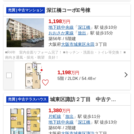
深江橋コーポE号棟
売買 | 中古マンション
1,198
万円
地下鉄中央線
「
深江橋
」駅 徒歩10分
おおさか東線
「
放出
」駅 徒歩15分
築56年 / 5階建
大阪府
大阪市城東区
永田
３丁目
■R4年 室内全面リフォーム完了！ ■キッチン・洗面台・トイレ等交換！ ■
南向き通風・採光・眺望 良好！
1,198
万
円
5階 / 2LDK / 54.48㎡
城東区諏訪２丁目 中古テラスハウス
売買 | 中古テラスハウス
1,380
万円
片町線
「
放出
」駅 徒歩11分
地下鉄中央線
「
深江橋
」駅 徒歩13分
築60年 / 2階建
大阪府
大阪市城東区
諏訪
２丁目