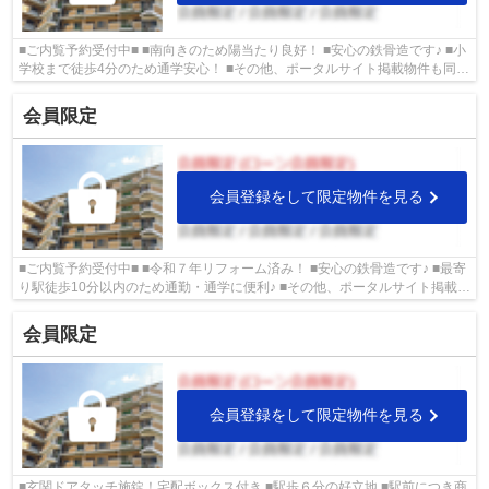
■ご内覧予約受付中■ ■南向きのため陽当たり良好！ ■安心の鉄骨造です♪ ■小
学校まで徒歩4分のため通学安心！ ■その他、ポータルサイト掲載物件も同時
内覧可能です♪
会員限定
会員登録をして限定物件を見る
■ご内覧予約受付中■ ■令和７年リフォーム済み！ ■安心の鉄骨造です♪ ■最寄
り駅徒歩10分以内のため通勤・通学に便利♪ ■その他、ポータルサイト掲載物
件も同時内覧可能です♪
会員限定
会員登録をして限定物件を見る
■玄関ドアタッチ施錠！宅配ボックス付き ■駅歩６分の好立地 ■駅前につき商