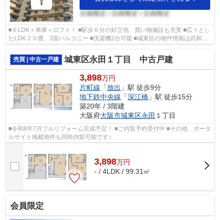
■６LDK＋車庫＋ロフト！ ■駅歩６分の好立地、買い物施設も充実 ■広々とし
たLDK２０畳、3面バルコニー ■洗濯機2台可能 ■城東区の物件情報は武和グ
ループまで！
城東区永田１丁目 中古戸建
売買 | 中古一戸建
3,898
万円
片町線
「
放出
」駅 徒歩9分
地下鉄中央線
「
深江橋
」駅 徒歩15分
築20年 / 3階建
大阪府
大阪市城東区
永田
１丁目
■令和8年7月フルリフォーム完成予定！ ■ご内覧予約受付中 ■その他、ポータ
ルサイト掲載物件も同時内覧可能です♪
3,898
万
円
- / 4LDK / 99.31㎡
会員限定