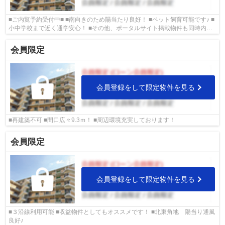
■ご内覧予約受付中■ ■南向きのため陽当たり良好！ ■ペット飼育可能です♪ ■
小中学校まで近く通学安心！ ■その他、ポータルサイト掲載物件も同時内覧
可能です♪
会員限定
会員登録をして限定物件を見る
■再建築不可 ■間口広々9.3ｍ！ ■周辺環境充実しております！
会員限定
会員登録をして限定物件を見る
■３沿線利用可能 ■収益物件としてもオススメです！ ■北東角地 陽当り通風
良好♪