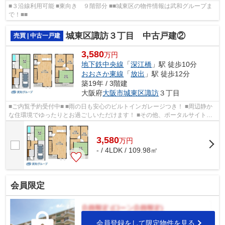
■３沿線利用可能 ■東向き ９階部分 ■■城東区の物件情報は武和グループま
で！■■
城東区諏訪３丁目 中古戸建②
売買 | 中古一戸建
3,580
万円
地下鉄中央線
「
深江橋
」駅 徒歩10分
おおさか東線
「
放出
」駅 徒歩12分
築19年 / 3階建
大阪府
大阪市城東区
諏訪
３丁目
■ご内覧予約受付中■ ■雨の日も安心のビルトインガレージつき！ ■周辺静か
な住環境でゆったりとお過ごしいただけます！ ■その他、ポータルサイト掲
載物件も同時内覧可能です♪
3,580
万
円
- / 4LDK / 109.98㎡
会員限定
会員登録をして限定物件を見る