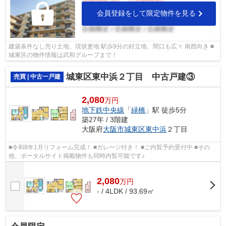
会員登録をして限定物件を見る
建築条件なし売り土地、現状更地 駅歩9分の好立地、間口も広々 南西向き ■
城東区の物件情報は武和グループまで！
城東区東中浜２丁目 中古戸建③
売買 | 中古一戸建
2,080
万円
地下鉄中央線
「
緑橋
」駅 徒歩5分
築27年 / 3階建
大阪府
大阪市城東区
東中浜
２丁目
■令和8年1月リフォーム完成！ ■ガレージ付き！ ■ご内覧予約受付中 ■その
他、ポータルサイト掲載物件も同時内覧可能です♪
2,080
万
円
- / 4LDK / 93.69㎡