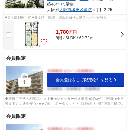
築48年 / 9階建
大阪府
大阪市城東区
諏訪
４丁目2-25
■３沿線利用可能 ■最上階 眺望・通風良好 ■近隣スーパー等有り
1,780
万
円
9階 / 3LDK / 62.72㎡
会員限定
会員登録をして限定物件を見る
◆即日ご見学の相談承ります◆ ■シャッター付き車庫 ■2Way利用可能 ■小学
校まで近く通学安心♪ ■その他、ポータルサイト掲載物件も同時内覧可能です
♪
会員限定