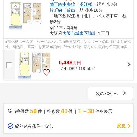
地下鉄中央線
「
深江橋
」駅 徒歩2分
片町線
「
放出
」駅 徒歩18分
「地下鉄深江橋［北］」バス停下車 徒
歩2分
築14年 / 3階建
大阪府
大阪市城東区
諏訪
４丁目
■旭化成ホームズ、ヘーベルハウス ■軽量気泡コンクリートの採用により耐久
性、断熱性、遮音性を実現 ■駅歩に2分の駅前生活なのに閑静な住宅街 ■駅前
につき商業施設、買い物施設も充実 ...
6,488
万
円
- / 4LDK / 119.50㎡
次の30件へ
50
40
1～30
該当物件数
件
空き数
件
件を表示
変更
絞り込み条件：
なし