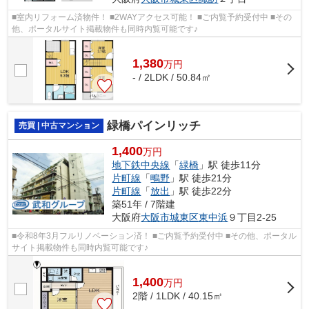
■室内リフォーム済物件！ ■2WAYアクセス可能！ ■ご内覧予約受付中 ■その
他、ポータルサイト掲載物件も同時内覧可能です♪
1,380
万
円
- / 2LDK / 50.84㎡
緑橋パインリッチ
売買 | 中古マンション
1,400
万円
地下鉄中央線
「
緑橋
」駅 徒歩11分
片町線
「
鴫野
」駅 徒歩21分
片町線
「
放出
」駅 徒歩22分
築51年 / 7階建
大阪府
大阪市城東区
東中浜
９丁目2-25
■令和8年3月フルリノベーション済！ ■ご内覧予約受付中 ■その他、ポータル
サイト掲載物件も同時内覧可能です♪
1,400
万
円
2階 / 1LDK / 40.15㎡