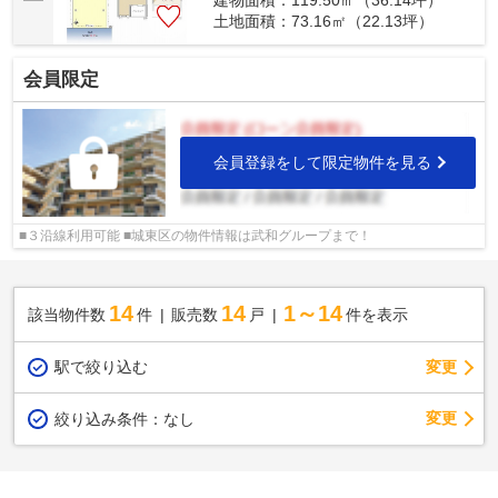
建物面積：119.50㎡（36.14坪）
土地面積：73.16㎡（22.13坪）
会員限定
会員登録をして限定物件を見る
■３沿線利用可能 ■城東区の物件情報は武和グループまで！
14
14
1～14
該当物件数
件
販売数
戸
件を表示
駅で絞り込む
変更
変更
絞り込み条件：
なし