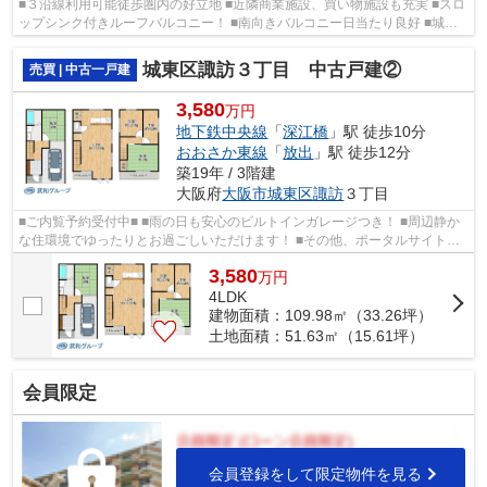
■３沿線利用可能徒歩圏内の好立地 ■近隣商業施設、買い物施設も充実 ■スロ
ップシンク付きルーフバルコニー！ ■南向きバルコニー日当たり良好 ■城東
区の物件情報は武和グループまで！
城東区諏訪３丁目 中古戸建②
売買 | 中古一戸建
3,580
万円
地下鉄中央線
「
深江橋
」駅 徒歩10分
おおさか東線
「
放出
」駅 徒歩12分
築19年 / 3階建
大阪府
大阪市城東区
諏訪
３丁目
■ご内覧予約受付中■ ■雨の日も安心のビルトインガレージつき！ ■周辺静か
な住環境でゆったりとお過ごしいただけます！ ■その他、ポータルサイト掲
載物件も同時内覧可能です♪
3,580
万
円
4LDK
建物面積：109.98㎡（33.26坪）
土地面積：51.63㎡（15.61坪）
会員限定
会員登録をして限定物件を見る