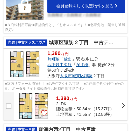
会員登録をして限定物件を見る
■３沿線利用可能 ■収益物件としてもオススメです！ ■北東角地 陽当り通風
良好♪
城東区諏訪２丁目 中古テラスハウス
売買 | 中古テラスハウス
1,380
万円
片町線
「
放出
」駅 徒歩11分
地下鉄中央線
「
深江橋
」駅 徒歩13分
築60年 / 2階建
大阪府
大阪市城東区
諏訪
２丁目
■室内リフォーム済物件！ ■2WAYアクセス可能！ ■ご内覧予約受付中 ■その
他、ポータルサイト掲載物件も同時内覧可能です♪
1,380
万
円
2LDK
建物面積：50.84㎡（15.37坪）
土地面積：41.55㎡（12.56坪）
森河内西2丁目 中古戸建
売買 | 中古一戸建