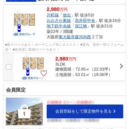
2,980
万円
片町線
「
放出
」駅 徒歩5分
おおさか東線
「
高井田中央
」駅 徒歩16分
地下鉄中央線
「
深江橋
」駅 徒歩21分
築22年 / 3階建
大阪府
東大阪市
森河内西
２丁目
■庭スペースあり！ガーデニング等にオススメ！ ■室内、室外一部リフォーム
済！ ■各居室に収納スペースあり！
2,980
万
円
3LDK
建物面積：72.85㎡（22.03坪）
土地面積：63.01㎡（19.06坪）
会員限定
会員登録をして限定物件を見る