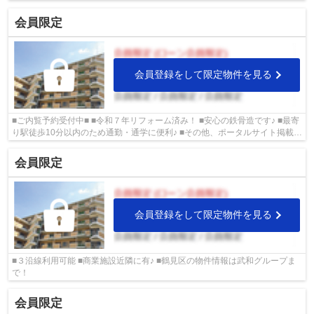
会員限定
会員登録をして限定物件を見る
■ご内覧予約受付中■ ■令和７年リフォーム済み！ ■安心の鉄骨造です♪ ■最寄
り駅徒歩10分以内のため通勤・通学に便利♪ ■その他、ポータルサイト掲載物
件も同時内覧可能です♪
会員限定
会員登録をして限定物件を見る
■３沿線利用可能 ■商業施設近隣に有♪ ■鶴見区の物件情報は武和グループま
で！
会員限定