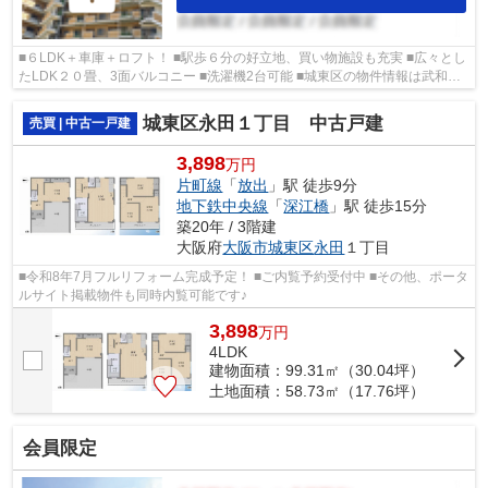
■６LDK＋車庫＋ロフト！ ■駅歩６分の好立地、買い物施設も充実 ■広々とし
たLDK２０畳、3面バルコニー ■洗濯機2台可能 ■城東区の物件情報は武和グ
ループまで！
城東区永田１丁目 中古戸建
売買 | 中古一戸建
3,898
万円
片町線
「
放出
」駅 徒歩9分
地下鉄中央線
「
深江橋
」駅 徒歩15分
築20年 / 3階建
大阪府
大阪市城東区
永田
１丁目
■令和8年7月フルリフォーム完成予定！ ■ご内覧予約受付中 ■その他、ポータ
ルサイト掲載物件も同時内覧可能です♪
3,898
万
円
4LDK
建物面積：99.31㎡（30.04坪）
土地面積：58.73㎡（17.76坪）
会員限定