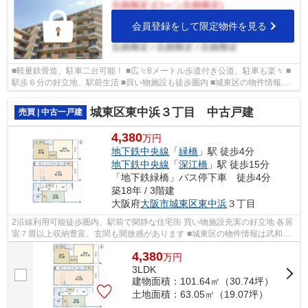
会員登録をして限定物件を見る
■軽量鉄骨造、駐車二台可能！ ■広々8メートル歩道付き公道、駐車も楽々 ■
駅歩６分の好立地、駅前生活 ■買い物施設も徒歩圏内 ■城東区の物件情報は
武和グループまで！
城東区東中浜３丁目 中古戸建
売買 | 中古一戸建
4,380
万円
地下鉄中央線
「
緑橋
」駅 徒歩4分
地下鉄中央線
「
深江橋
」駅 徒歩15分
「地下鉄緑橋」バス停下車 徒歩4分
築18年 / 3階建
大阪府
大阪市城東区
東中浜
３丁目
2沿線利用可能徒歩圏内、駅前で閑静な住宅街 買い物施設充実の好立地 各居
室７畳以上収納豊富、玄関も開放感があります ■城東区の物件情報は武和グ
ループまで！
4,380
万
円
3LDK
建物面積：101.64㎡（30.74坪）
土地面積：63.05㎡（19.07坪）