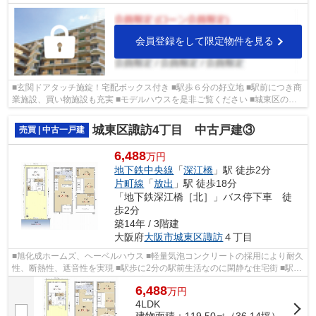
会員登録をして限定物件を見る
■玄関ドアタッチ施錠！宅配ボックス付き ■駅歩６分の好立地 ■駅前につき商
業施設、買い物施設も充実 ■モデルハウスを是非ご覧ください ■城東区の物
件情報は武和グループまで！
城東区諏訪4丁目 中古戸建③
売買 | 中古一戸建
6,488
万円
地下鉄中央線
「
深江橋
」駅 徒歩2分
片町線
「
放出
」駅 徒歩18分
「地下鉄深江橋［北］」バス停下車 徒
歩2分
築14年 / 3階建
大阪府
大阪市城東区
諏訪
４丁目
■旭化成ホームズ、ヘーベルハウス ■軽量気泡コンクリートの採用により耐久
性、断熱性、遮音性を実現 ■駅歩に2分の駅前生活なのに閑静な住宅街 ■駅前
につき商業施設、買い物施設も充実 ...
6,488
万
円
4LDK