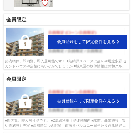
会員限定
会員登録をして限定物件を見る
築浅物件、即内覧、即入居可能です！ 1階納戸スペースは趣味や用途多彩 セ
カンドハウスや店舗にもいかがでしょうか ■城東区の物件情報は武和グルー
プまで！
会員限定
会員登録をして限定物件を見る
■即内覧、即入居可能です。 ■2沿線利用可能徒歩圏内 ■駅前、商業施設、買
い物施設も充実 ■高層階につき眺望、南向きバルコニー日当たり通風良好 ■
城東区の物件情報は武和グループまで！