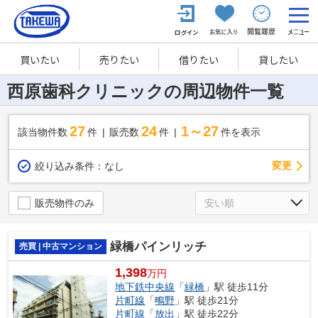
買いたい
売りたい
借りたい
貸したい
西原歯科クリニックの周辺物件一覧
27
24
1～27
該当物件数
件
販売数
件
件を表示
変更
絞り込み条件：
なし
販売物件のみ
緑橋パインリッチ
売買 | 中古マンション
1,398
万円
地下鉄中央線
「
緑橋
」駅 徒歩11分
片町線
「
鴫野
」駅 徒歩21分
片町線
「
放出
」駅 徒歩22分