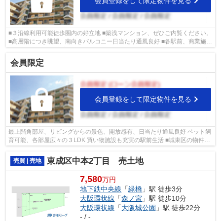
会員登録をして限定物件を見る
■３沿線利用可能徒歩圏内の好立地 ■築浅マンション、ぜひご内覧ください。
■高層階につき眺望、南向きバルコニー日当たり通風良好 ■各駅前、商業施
設、買い物施設も充実 ■城東区の物件...
会員限定
会員登録をして限定物件を見る
最上階角部屋、リビングからの景色、開放感有、日当たり通風良好 ペット飼
育可能、各部屋広々の３LDK 買い物施設も充実の駅前生活 ■城東区の物件情
報は武和グループまで！
東成区中本2丁目 売土地
売買 | 売地
7,580
万円
地下鉄中央線
「
緑橋
」駅 徒歩3分
大阪環状線
「
森ノ宮
」駅 徒歩10分
大阪環状線
「
大阪城公園
」駅 徒歩22分
- / -