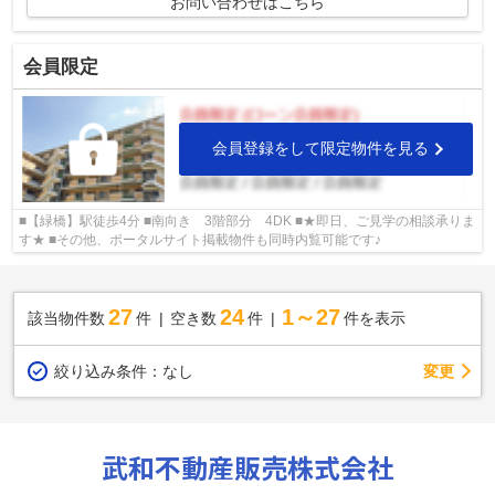
お問い合わせはこちら
会員限定
会員登録をして限定物件を見る
■【緑橋】駅徒歩4分 ■南向き 3階部分 4DK ■★即日、ご見学の相談承りま
す★ ■その他、ポータルサイト掲載物件も同時内覧可能です♪
27
24
1～27
該当物件数
件
空き数
件
件を表示
変更
絞り込み条件：
なし
武和不動産販売株式会社