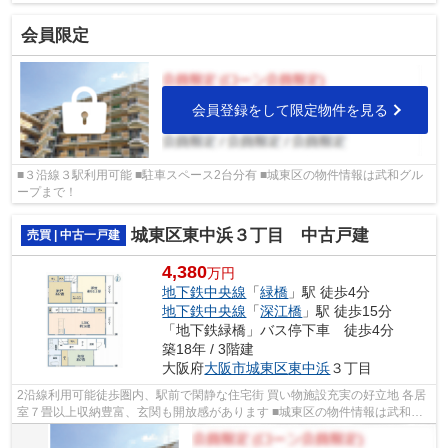
で！
会員限定
会員登録をして限定物件を見る
■３沿線３駅利用可能 ■駐車スペース2台分有 ■城東区の物件情報は武和グル
ープまで！
城東区東中浜３丁目 中古戸建
売買 | 中古一戸建
4,380
万円
地下鉄中央線
「
緑橋
」駅 徒歩4分
地下鉄中央線
「
深江橋
」駅 徒歩15分
「地下鉄緑橋」バス停下車 徒歩4分
築18年 / 3階建
大阪府
大阪市城東区
東中浜
３丁目
2沿線利用可能徒歩圏内、駅前で閑静な住宅街 買い物施設充実の好立地 各居
室７畳以上収納豊富、玄関も開放感があります ■城東区の物件情報は武和グ
ループまで！