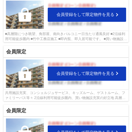
会員登録をして限定物件を見る
■高層階につき眺望、角部屋、南向きバルコニー日当たり通風良好 ■2沿線利
用可能徒歩圏内 ■竹中工務店施工 ■即内覧、即入居可能です。 ■買い物施設も
徒歩圏内 ■城東区の物件情報は武和...
会員限定
会員登録をして限定物件を見る
共用施設充実、コンシェルジュサービス、キッズルーム、ゲストルーム、フ
ァミリーバス等々 2沿線利用可能徒歩圏内、買い物施設充実の好立地 高層階
につき眺望、日当たり通風良好 ■城東...
会員限定