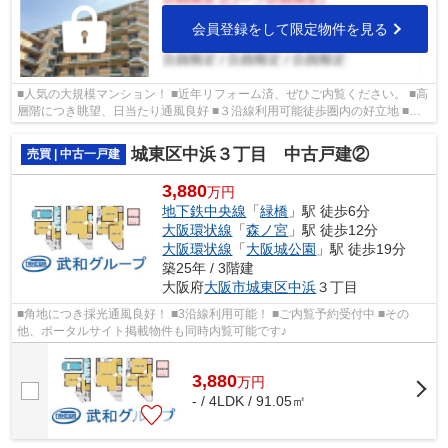
会員登録をして限定物件を見る
■人気の大規模マンション！ ■近年リフォーム済、ぜひご内覧ください。 ■高
層階につき眺望、日当たり通風良好 ■３沿線利用可能徒歩圏内の好立地 ■城
東区の物件情報は武和グループまで！
城東区中浜３丁目 中古戸建②
売買 | 中古一戸建
3,880
万円
地下鉄中央線
「
緑橋
」駅 徒歩6分
大阪環状線
「
森ノ宮
」駅 徒歩12分
大阪環状線
「
大阪城公園
」駅 徒歩19分
築25年 / 3階建
大阪府
大阪市城東区
中浜
３丁目
■角地につき採光通風良好！ ■3沿線利用可能！ ■ご内覧予約受付中 ■その
他、ポータルサイト掲載物件も同時内覧可能です♪
3,880
万
円
- / 4LDK / 91.05㎡