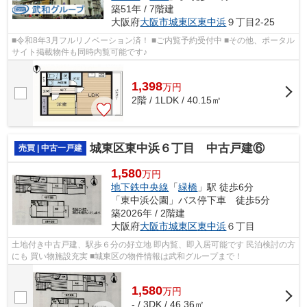
築51年 / 7階建
大阪府
大阪市城東区
東中浜
９丁目2-25
■令和8年3月フルリノベーション済！ ■ご内覧予約受付中 ■その他、ポータル
サイト掲載物件も同時内覧可能です♪
1,398
万
円
2階 / 1LDK / 40.15㎡
城東区東中浜６丁目 中古戸建⑥
売買 | 中古一戸建
1,580
万円
地下鉄中央線
「
緑橋
」駅 徒歩6分
「東中浜公園」バス停下車 徒歩5分
築2026年 / 2階建
大阪府
大阪市城東区
東中浜
６丁目
土地付き中古戸建、駅歩６分の好立地 即内覧、即入居可能です 民泊検討の方
にも 買い物施設充実 ■城東区の物件情報は武和グループまで！
1,580
万
円
- / 3DK / 46.36㎡