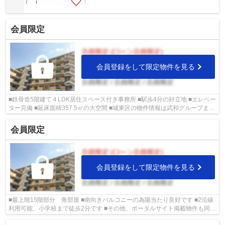
会員限定
会員登録をして限定物件を見る
■鉄骨造5階建て４LDK居住スペース付き事務所 ■駅歩4分の好立地 ■エレベー
ター完備 ■延床面積357.5㎡の大空間 ■城東区の物件情報は武和グループま
で！
会員限定
会員登録をして限定物件を見る
■最上階15階部分 角部屋 ■南向きバルコニーの為陽当たり良好です ■2沿線
利用可能、小学校まで徒歩2分です ■その他、ポータルサイト掲載物件も同時
内覧可能です♪