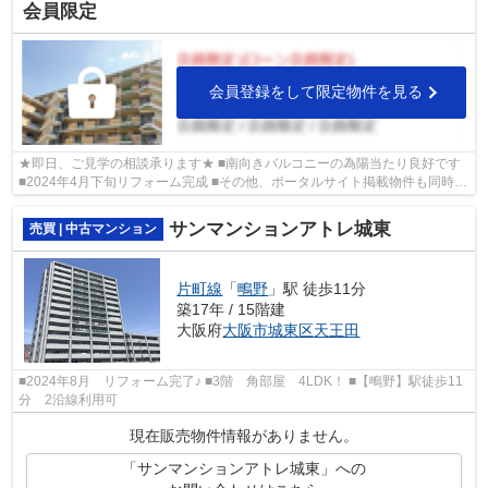
会員限定
会員登録をして限定物件を見る
★即日、ご見学の相談承ります★ ■南向きバルコニーの為陽当たり良好です
■2024年4月下旬リフォーム完成 ■その他、ポータルサイト掲載物件も同時内
覧可能です♪
サンマンションアトレ城東
売買 | 中古マンション
片町線
「
鴫野
」駅 徒歩11分
築17年 / 15階建
大阪府
大阪市城東区
天王田
■2024年8月 リフォーム完了♪ ■3階 角部屋 4LDK！ ■【鴫野】駅徒歩11
分 2沿線利用可
現在販売物件情報がありません。
「サンマンションアトレ城東」への