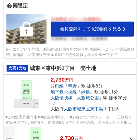
会員限定
会員登録をして限定物件を見る
希少エリアにて登場、3駅6路線利用可能の好立地 角部屋、日当たり通風良好
買い物施設、商業施設充実 ■城東区の物件情報は武和グループまで！
城東区東中浜1丁目 売土地
売買 | 売地
2,730
万円
片町線
「
鴫野
」駅 徒歩8分
地下鉄中央線
「
緑橋
」駅 徒歩11分
大阪環状線
「
大阪城公園
」駅 徒歩20分
- / -
大阪府
大阪市城東区
東中浜
１丁目8
■ご内覧予約受付中■ ■建築条件なし！ ■お好きなハウスメーカー・工務店で
建築可能です♪ ■南向き、前道約8.0ｍです！ ■その他、ポータルサイト掲載
物件も同時内覧可能です♪
2,730
万
円