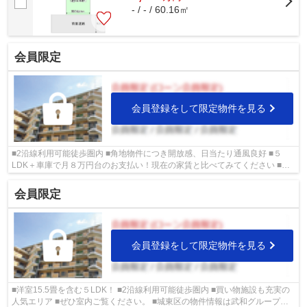
- / - / 60.16㎡
会員限定
会員登録をして限定物件を見る
■2沿線利用可能徒歩圏内 ■角地物件につき開放感、日当たり通風良好 ■５
LDK＋車庫で月８万円台のお支払い！現在の家賃と比べてみてください ■買
い物施設も徒歩圏内 ■城東区の物件情報は...
会員限定
会員登録をして限定物件を見る
■洋室15.5畳を含む５LDK！ ■2沿線利用可能徒歩圏内 ■買い物施設も充実の
人気エリア ■ぜひ室内ご覧ください。 ■城東区の物件情報は武和グループま