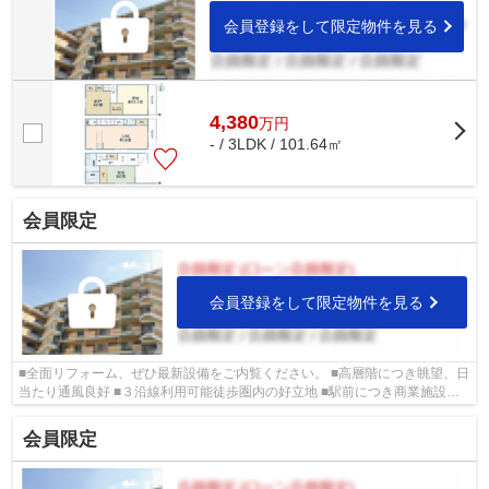
会員登録をして限定物件を見る
4,380
万
円
- / 3LDK / 101.64㎡
会員限定
会員登録をして限定物件を見る
■全面リフォーム、ぜひ最新設備をご内覧ください。 ■高層階につき眺望、日
当たり通風良好 ■３沿線利用可能徒歩圏内の好立地 ■駅前につき商業施設、
買い物施設も充実の人気エリア ■城東...
会員限定