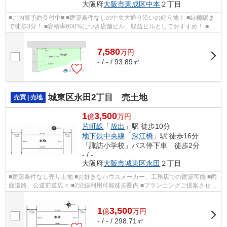
大阪府
大阪市東成区
中本
２丁目
■ご内覧予約受付中■ ■建築条件なしの中央大通り沿いの好立地！ ■緑橋駅ま
で徒歩3分！ ■容積率600%につき店舗ビル、収益ビルとしておすすめ！ ■そ
の他、ポータルサイト掲載物件も同時内...
7,580
万
円
- / - / 93.89㎡
城東区永田2丁目 売土地
売買 | 売地
1
3,500
億
万円
片町線
「
放出
」駅 徒歩10分
地下鉄中央線
「
深江橋
」駅 徒歩16分
「諏訪小学校」バス停下車 徒歩2分
- / -
大阪府
大阪市城東区
永田
２丁目
■建築条件なし売り土地 ■お好きなハウスメーカー、工務店での建築可能 ■両
面道路、公道前道広々 ■2沿線利用可能徒歩圏内 ■プランニングご提案させて
いただきます。 ■城東区の物件情報...
1
3,500
億
万
円
- / - / 298.71㎡