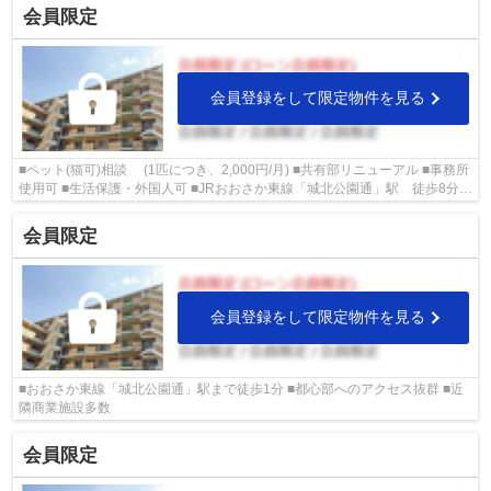
会員限定
会員登録をして限定物件を見る
■ペット(猫可)相談 (1匹につき、2,000円/月) ■共有部リニューアル ■事務所
使用可 ■生活保護・外国人可 ■JRおおさか東線「城北公園通」駅 徒歩8分 ■
初回の保証料・保険料 貸主負担☆
会員限定
会員登録をして限定物件を見る
■おおさか東線「城北公園通」駅まで徒歩1分 ■都心部へのアクセス抜群 ■近
隣商業施設多数
会員限定