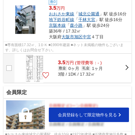
敷0
3.5
万円
おおさか東線
「
城北公園通
」駅 徒歩16分
地下鉄谷町線
「
千林大宮
」駅 徒歩16分
京阪本線
「
森小路
」駅 徒歩24分
築36年 / 17.32㎡
大阪府
大阪市旭区
中宮
４丁目
■専有面積17.32㎡、1ＤＫ ■1990年建築 ■ネット未掲載の物件もございま
す、詳しくはお問合せ下さい。
3.5
万
円
(管理費等：- )
0ヶ月
1ヶ月
敷金
礼金
3階 / 1DK / 17.32㎡
会員限定
会員登録をして限定物件を見る
■おおさか東線城北公園通駅 徒歩10分 ■1972年建築 ■近隣商業施設多数 ■