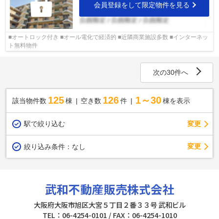
会員登録をして限定物件を見る
■オートロック付き ■オール電化で経済的 ■近隣商業施設多数 ■インターネッ
ト無料物件
次の30件へ
125
126
1～30
該当物件数
棟
空き数
件
棟を表示
駅で絞り込む
変更
変更
絞り込み条件：
なし
武和不動産販売株式会社
大阪府大阪市旭区大宮５丁目２番３３号 武和ビル
TEL：06-4254-0101 / FAX：06-4254-1010