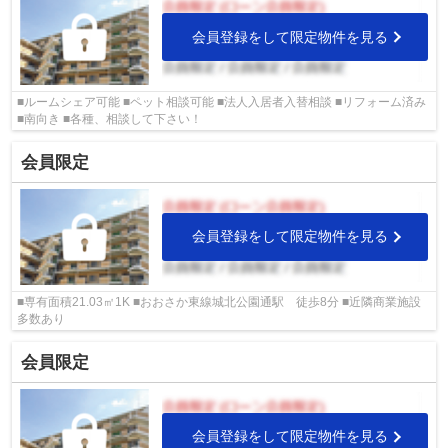
会員登録をして限定物件を見る
■ルームシェア可能 ■ペット相談可能 ■法人入居者入替相談 ■リフォーム済み
■南向き ■各種、相談して下さい！
会員限定
会員登録をして限定物件を見る
■専有面積21.03㎡1K ■おおさか東線城北公園通駅 徒歩8分 ■近隣商業施設
多数あり
会員限定
会員登録をして限定物件を見る