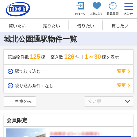
買いたい
売りたい
借りたい
貸したい
城北公園通駅物件一覧
125
126
1～30
該当物件数
棟
空き数
件
棟を表示
駅で絞り込む
変更
変更
絞り込み条件：
なし
空室のみ
会員限定