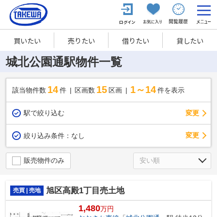
買いたい
売りたい
借りたい
貸したい
城北公園通駅物件一覧
14
15
1～14
該当物件数
件
区画数
区画
件を表示
駅で絞り込む
変更
変更
絞り込み条件：
なし
販売物件のみ
旭区高殿1丁目売土地
売買 | 売地
1,480
万円