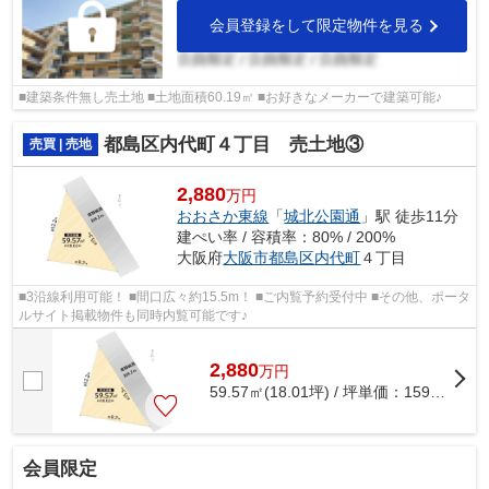
会員登録をして限定物件を見る
■建築条件無し売土地 ■土地面積60.19㎡ ■お好きなメーカーで建築可能♪
都島区内代町４丁目 売土地③
売買 | 売地
2,880
万円
おおさか東線
「
城北公園通
」駅 徒歩11分
建ぺい率 / 容積率：80% / 200%
大阪府
大阪市都島区
内代町
４丁目
■3沿線利用可能！ ■間口広々約15.5m！ ■ご内覧予約受付中 ■その他、ポータ
ルサイト掲載物件も同時内覧可能です♪
2,880
万
円
59.57㎡(18.01坪) / 坪単価：
159.91
万円
会員限定