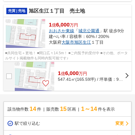
動産情報は武和グループまで！
旭区生江１丁目 売土地
売買 | 売地
1
6,000
億
万円
おおさか東線
「
城北公園通
」駅 徒歩9分
建ぺい率 / 容積率：60% / 200%
大阪府
大阪市旭区
生江
１丁目
■共同住宅＋更地！ ■間口広々14.5m！ ■ご内覧予約受付中 ■その他、ポータ
ルサイト掲載物件も同時内覧可能です♪
1
6,000
億
万
円
547.41㎡(165.59坪) / 坪単価：
96.62
万
14
15
1～14
該当物件数
件
販売数
区画
件を表示
駅で絞り込む
変更