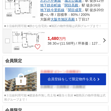
おおさか東線
「
城北公園通
」駅 徒歩12分
地下鉄谷町線
「
関目高殿
」駅 徒歩16分
地下鉄今里筋線
「
関目成育
」駅 徒歩20分
建ぺい率 / 容積率：80% / 200%
大阪府
大阪市旭区
高殿
１丁目17
■３沿線利用可能 ■静かな住宅街♪ ■旭区の物件情報は武和グループまで！
1,480
万
円
38.30㎡(11.58坪) / 坪単価：
127.81
万円
会員限定
会員登録をして限定物件を見る
■３沿線利用可能 ■建築条件無し売土地 ■陽当り良好 ■都島区の物件情報は武
和グループまで！
会員限定