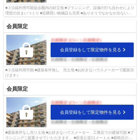
■３沿線利用可能徒歩圏内の好立地 ■プランニング、設備の打ち合わせにより
理想の住まいつくり ■近隣買い物施設も充実 ■ありそうでなかなか出ない約
３４坪 ■旭区の物件情報は武和グルー...
会員限定
会員登録をして限定物件を見る
■３沿線利用可能 ■建築条件無し 売土地 ■お好きなハウスメーカーで建築頂
けます♪
会員限定
会員登録をして限定物件を見る
■建築条件なし売り土地 ■お好きなハウスメーカー、工務店での建築可能 ■プ
ランニングご提案させていただきます。 ■前道公道11メートル ■都島区の不