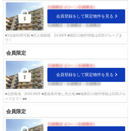
会員登録をして限定物件を見る
■3沿線利用可能 ■売土地面積 24.89坪 ■旭区の物件情報は武和グループま
で！
会員限定
会員登録をして限定物件を見る
■北西角地 約40.99坪 ■建築条件無し売土地 ■■城東区の物件情報は武和グル
ープまで！■■
会員限定