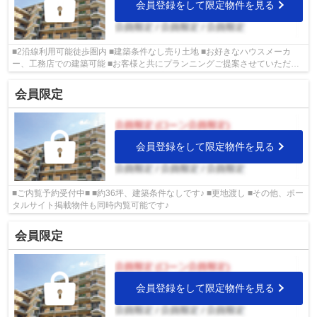
会員登録をして限定物件を見る
■2沿線利用可能徒歩圏内 ■建築条件なし売り土地 ■お好きなハウスメーカ
ー、工務店での建築可能 ■お客様と共にプランニングご提案させていただき
ます。 ■旭区の物件情報は武和グループ...
会員限定
会員登録をして限定物件を見る
■ご内覧予約受付中■ ■約36坪、建築条件なしです♪ ■更地渡し ■その他、ポー
タルサイト掲載物件も同時内覧可能です♪
会員限定
会員登録をして限定物件を見る