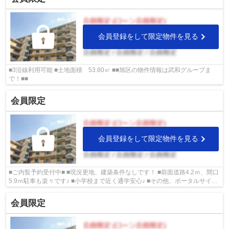
会員登録をして限定物件を見る
■3沿線利用可能 ■土地面積 53.80㎡ ■■旭区の物件情報は武和グループま
で！■■
会員限定
会員登録をして限定物件を見る
■ご内覧予約受付中■ ■現況更地、建築条件なしです！ ■前面道路4.2ｍ、間口
5.9ｍ駐車も楽々です♪ ■小学校まで近く通学安心♪ ■その他、ポータルサイト
掲載物件も同時内覧可能です♪
会員限定