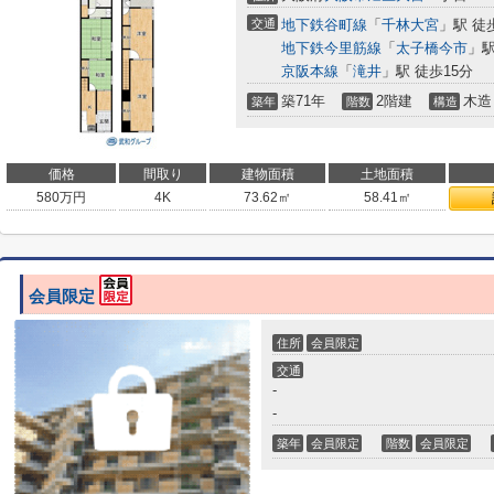
交通
地下鉄谷町線
「
千林大宮
」駅 徒
地下鉄今里筋線
「
太子橋今市
」駅
京阪本線
「
滝井
」駅 徒歩15分
築71年
2階建
木造
築年
階数
構造
価格
間取り
建物面積
土地面積
580
万円
4K
73.62㎡
58.41㎡
会員限定
住所
会員限定
交通
-
-
築年
会員限定
階数
会員限定