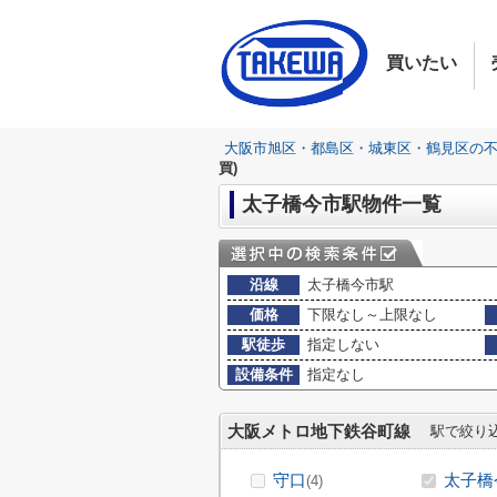
買いたい
大阪市旭区・都島区・城東区・鶴見区の
買)
太子橋今市駅物件一覧
沿線
太子橋今市駅
価格
下限なし～上限なし
駅徒歩
指定しない
設備条件
指定なし
大阪メトロ地下鉄谷町線
駅で絞り
守口
太子橋
(4)