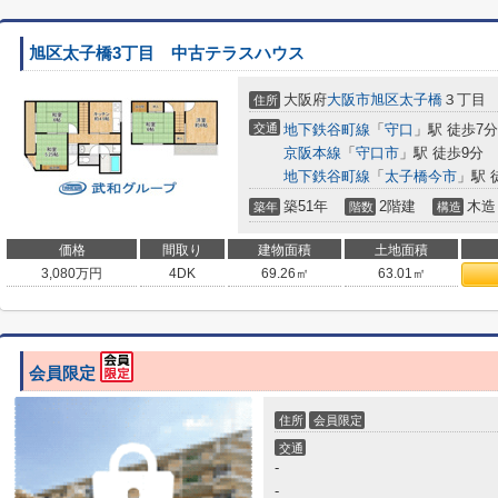
旭区太子橋3丁目 中古テラスハウス
大阪府
大阪市旭区
太子橋
３丁目
住所
交通
地下鉄谷町線
「
守口
」駅 徒歩7分
京阪本線
「
守口市
」駅 徒歩9分
地下鉄谷町線
「
太子橋今市
」駅 
築51年
2階建
木造
築年
階数
構造
価格
間取り
建物面積
土地面積
3,080
万円
4DK
69.26㎡
63.01㎡
会員限定
住所
会員限定
交通
-
-