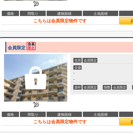
価格
間取り
建物面積
土地面積
こちらは会員限定物件です
会員限定
住所
会員限定
交通
-
-
築年
会員限定
階数
会員限定
価格
間取り
建物面積
土地面積
こちらは会員限定物件です