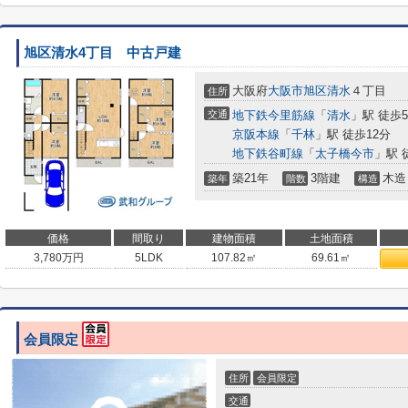
旭区清水4丁目 中古戸建
大阪府
大阪市旭区
清水
４丁目
住所
交通
地下鉄今里筋線
「
清水
」駅 徒歩
京阪本線
「
千林
」駅 徒歩12分
地下鉄谷町線
「
太子橋今市
」駅 
築21年
3階建
木造
築年
階数
構造
価格
間取り
建物面積
土地面積
3,780
万円
5LDK
107.82㎡
69.61㎡
会員限定
住所
会員限定
交通