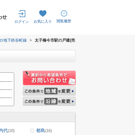
わせ
閲覧履歴
お気に入り
ログイン
ロ地下鉄谷町線
>
太子橋今市駅の戸建(売
内代
都島
(10)
(16)