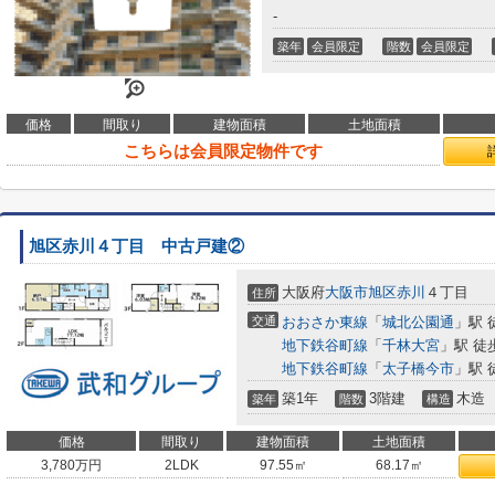
-
築年
会員限定
階数
会員限定
価格
間取り
建物面積
土地面積
こちらは会員限定物件です
旭区赤川４丁目 中古戸建②
大阪府
大阪市旭区
赤川
４丁目
住所
交通
おおさか東線
「
城北公園通
」駅 
地下鉄谷町線
「
千林大宮
」駅 徒
地下鉄谷町線
「
太子橋今市
」駅 
築1年
3階建
木造
築年
階数
構造
価格
間取り
建物面積
土地面積
3,780
万円
2LDK
97.55㎡
68.17㎡