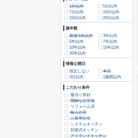
1分以内
5分以内
7分以内
10分以内
15分以内
20分以内
築年数
新築/1年以内
3年以内
5年以内
7年以内
10年以内
15年以内
20年以内
情報公開日
指定しない
本日
3日以内
1週間以内
こだわり条件
陽当り良好
閑静な住宅地
リフォーム済
輸入住宅
二世帯住宅
システムキッチン
対面式キッチン
アイランドキッチン