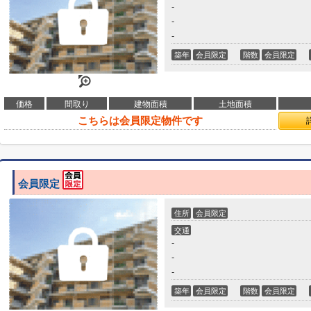
-
-
-
築年
会員限定
階数
会員限定
価格
間取り
建物面積
土地面積
こちらは会員限定物件です
会員限定
住所
会員限定
交通
-
-
-
築年
会員限定
階数
会員限定