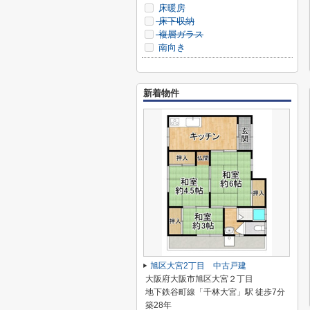
床暖房
床下収納
複層ガラス
南向き
新着物件
旭区大宮2丁目 中古戸建
大阪府大阪市旭区大宮２丁目
地下鉄谷町線「千林大宮」駅 徒歩7分
築28年