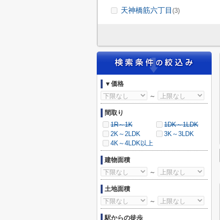
天神橋筋六丁目
(3)
▼価格
～
間取り
1R～1K
1DK～1LDK
2K～2LDK
3K～3LDK
4K～4LDK以上
建物面積
～
土地面積
～
駅からの徒歩