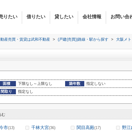
売りたい
借りたい
貸したい
会社情報
お問い合
不動産売買・賃貸は武和不動産
>
(戸建(売買))路線・駅から探す
>
大阪メト
面積
下限なし～上限なし
築年数
指定しない
間取り
指定なし
込む
今市
千林大宮
関目高殿
野江
(13)
(36)
(17)