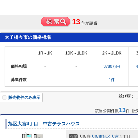
13
件が該当
太子橋今市の価格相場
1R～1K
1DK～1LDK
2K～2LDK
価格相場
-
-
3780万円
募集件数
-
-
1件
並び順：
販売物件のみ表示
13
該当公開件数
件 販
旭区大宮4丁目 中古テラスハウス
大阪府
大阪市旭区
大宮
４丁目
住所