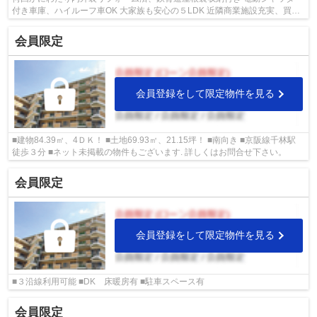
付き車庫、ハイルーフ車OK 大家族も安心の５LDK 近隣商業施設充実、買い
物施設も徒歩圏内 ■旭区の物件情報は...
会員限定
会員登録をして限定物件を見る
■建物84.39㎡、4ＤＫ！ ■土地69.93㎡、21.15坪！ ■南向き ■京阪線千林駅
徒歩３分 ■ネット未掲載の物件もございます. 詳しくはお問合せ下さい。
会員限定
会員登録をして限定物件を見る
■３沿線利用可能 ■DK 床暖房有 ■駐車スペース有
会員限定