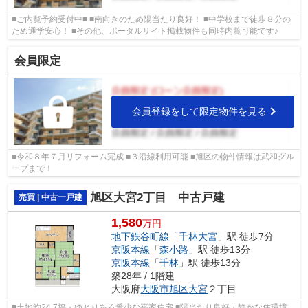
■ご内覧予約受付中■ ■南向きのため陽当たり良好！ ■中学校まで徒歩８分の
ため通学安心！ ■その他、ポータルサイト掲載物件も同時内覧可能です♪
会員限定
会員登録をして限定物件を見る
■令和８年７月リフォーム完成 ■３沿線利用可能 ■旭区の物件情報は武和グル
ープまで！
旭区大宮2丁目 中古戸建
売買 | 中古一戸建
1,580
万円
地下鉄谷町線
「
千林大宮
」駅 徒歩7分
京阪本線
「
森小路
」駅 徒歩13分
京阪本線
「
千林
」駅 徒歩13分
築28年 / 1階建
大阪府
大阪市旭区
大宮
２丁目
■土地約24.7坪・ゆとりある希少な平家住宅 ■陽当たり良好・静かな住環境