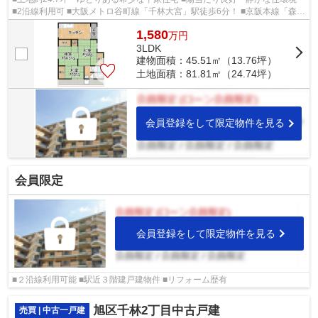
■2沿線利用可 ■大阪メトロ谷町線「千林大宮」駅徒歩6分！ ■京阪本線「森小
路」駅徒歩15分！ ■全居室クローゼ...
1,580
万
円
3LDK
建物面積：45.51㎡（13.76坪）
土地面積：81.81㎡（24.74坪）
会員登録をして限定物件を見る
会員限定
会員登録をして限定物件を見る
■２沿線利用可能 ■駅近３階建戸建物件 ■リフォーム歴有
旭区千林2丁目中古戸建
売買 | 中古一戸建