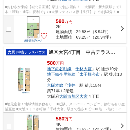
■おおさか東線【城北公園通】駅まで徒歩圏内！ 大阪駅・新大阪駅まで1
本！通勤・通学に便利です♪ ■大阪シティバス停【生江】まで徒歩3分！ ■近
隣施設充実！スーパー・コンビニまで徒...
580
万
円
2K
建物面積：29.58㎡（8.94坪）
土地面積：69.25㎡（20.94坪）
旭区大宮4丁目 中古テラスハウス
売買 | 中古テラスハウス
580
万円
地下鉄谷町線
「
千林大宮
」駅 徒歩10分
地下鉄今里筋線
「
太子橋今市
」駅 徒歩13
分
京阪本線
「
滝井
」駅 徒歩15分
築71年 / 2階建
大阪府
大阪市旭区
大宮
４丁目
■地元密着！地域情報多数有り！ ■近隣、スーパー・コンビニ、銀行も有り生
活至便 ■大阪メトロ谷町線「千林大宮」駅まで徒歩10分♪ ■1階、2階にトイレ
があり便利です
580
万
円
4K
建物面積：73.62㎡（22.27坪）