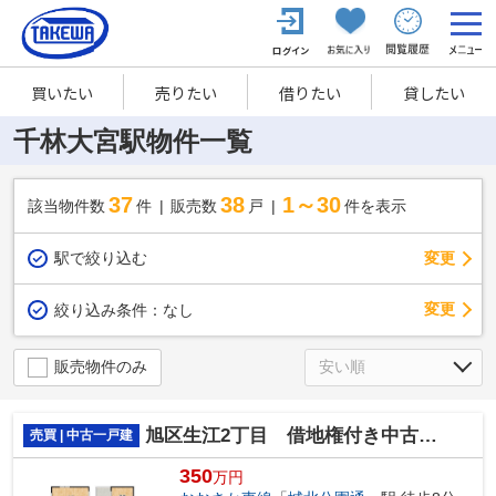
買いたい
売りたい
借りたい
貸したい
千林大宮駅物件一覧
37
38
1～30
該当物件数
件
販売数
戸
件を表示
駅で絞り込む
変更
変更
絞り込み条件：
なし
販売物件のみ
旭区生江2丁目 借地権付き中古戸建
売買 | 中古一戸建
350
万円