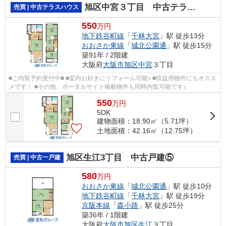
旭区中宮３丁目 中古テラスハウス
売買 | 中古テラスハウス
550
万円
地下鉄谷町線
「
千林大宮
」駅 徒歩13分
おおさか東線
「
城北公園通
」駅 徒歩15分
築91年 / 2階建
大阪府
大阪市旭区
中宮
３丁目
■ご内覧予約受付中■ ■室内お好きにリフォーム可能♪ ■収益用物件にもオスス
メです！ ■その他、ポータルサイト掲載物件も同時内覧可能です♪
550
万
円
5DK
建物面積：18.90㎡（5.71坪）
土地面積：42.16㎡（12.75坪）
旭区生江3丁目 中古戸建⑤
売買 | 中古一戸建
580
万円
おおさか東線
「
城北公園通
」駅 徒歩10分
地下鉄谷町線
「
千林大宮
」駅 徒歩19分
京阪本線
「
森小路
」駅 徒歩25分
築36年 / 1階建
大阪府
大阪市旭区
生江
３丁目