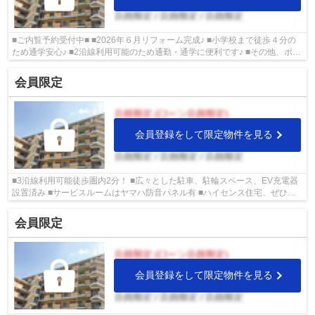
■ご内覧予約受付中■ ■2026年６月リフォーム完成♪ ■小学校まで徒歩４分の
ため通学安心♪ ■2沿線利用可能のため通勤・通学に便利です♪ ■その他、ポー
タルサイト掲載物件も同時内覧可能です♪
会員限定
会員登録をして限定物件を見る
■3沿線利用可能徒歩圏内2分！ ■広々とした駐車、駐輪スペース、EV充電器
設置済み ■サービスルームはヤマハ防音パネル有 ■ハイセンス住宅、ぜひご
内覧ください ■旭区の物件情報は武和グ...
会員限定
会員登録をして限定物件を見る