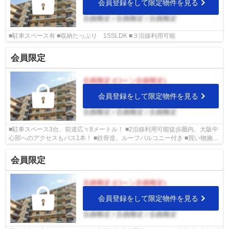
会員登録をして限定物件を見る
■駐車スペース有 ■収納たっぷり 1SSLDK ■３沿線利用可能
会員限定
会員登録をして限定物件を見る
■駐車スペース3台、前道広々8メートル！ ■2沿線利用可能徒歩圏内、大阪中
心部へのアクセスもバス1本！ ■鉄骨造、ルーフバルコニー付き ■買い物施設
も充実の人気エリア ■旭区の物件情報...
会員限定
会員登録をして限定物件を見る