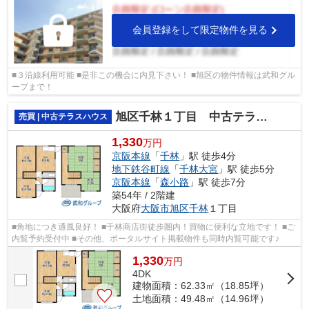
会員登録をして限定物件を見る
■３沿線利用可能 ■是非この機会に内見下さい！ ■旭区の物件情報は武和グル
ープまで！
旭区千林１丁目 中古テラスハウス
売買 | 中古テラスハウス
1,330
万円
京阪本線
「
千林
」駅 徒歩4分
地下鉄谷町線
「
千林大宮
」駅 徒歩5分
京阪本線
「
森小路
」駅 徒歩7分
築54年 / 2階建
大阪府
大阪市旭区
千林
１丁目
■角地につき通風良好！ ■千林商店街徒歩圏内！買物に便利な立地です！ ■ご
内覧予約受付中 ■その他、ポータルサイト掲載物件も同時内覧可能です♪
1,330
万
円
4DK
建物面積：62.33㎡（18.85坪）
土地面積：49.48㎡（14.96坪）