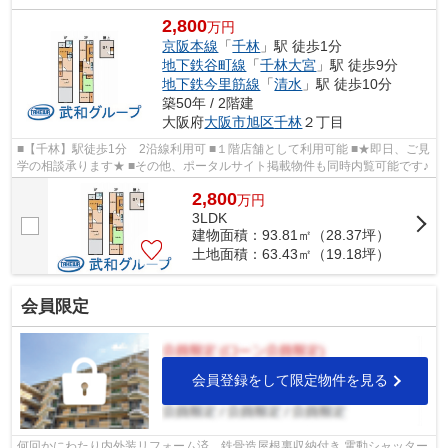
2,800
万円
京阪本線
「
千林
」駅 徒歩1分
地下鉄谷町線
「
千林大宮
」駅 徒歩9分
地下鉄今里筋線
「
清水
」駅 徒歩10分
築50年 / 2階建
大阪府
大阪市旭区
千林
２丁目
■【千林】駅徒歩1分 2沿線利用可 ■１階店舗として利用可能 ■★即日、ご見
学の相談承ります★ ■その他、ポータルサイト掲載物件も同時内覧可能です♪
2,800
万
円
3LDK
建物面積：93.81㎡（28.37坪）
土地面積：63.43㎡（19.18坪）
会員限定
会員登録をして限定物件を見る
何回かにわたり内外装リフォーム済、鉄骨造屋根裏収納付き 電動シャッター