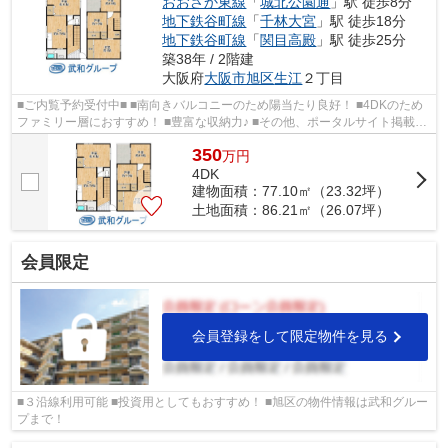
おおさか東線
「
城北公園通
」駅 徒歩8分
地下鉄谷町線
「
千林大宮
」駅 徒歩18分
地下鉄谷町線
「
関目高殿
」駅 徒歩25分
築38年 / 2階建
大阪府
大阪市旭区
生江
２丁目
■ご内覧予約受付中■ ■南向きバルコニーのため陽当たり良好！ ■4DKのため
ファミリー層におすすめ！ ■豊富な収納力♪ ■その他、ポータルサイト掲載物
件も同時内覧可能です♪
350
万
円
4DK
建物面積：77.10㎡（23.32坪）
土地面積：86.21㎡（26.07坪）
会員限定
会員登録をして限定物件を見る
■３沿線利用可能 ■投資用としてもおすすめ！ ■旭区の物件情報は武和グルー
プまで！