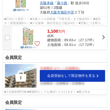
京阪本線
「
森小路
」駅 徒歩16分
築51年 / 2階建
大阪府
大阪市旭区
中宮
２丁目
■日当たり良好！！ ■大阪メトロ谷町線『千林大宮』まで徒歩9分！ ■南向
き！前面道路8ｍ！ ■スギ薬局 旭中宮店まで徒歩4分！ ■空家につき即入居
可能！！
1,100
万
円
4DK
建物面積：89.83㎡（27.17坪）
土地面積：58.61㎡（17.72坪）
会員限定
会員登録をして限定物件を見る
■３沿線利用可能 ■事務所としても検討いただけます！ ■屋上付き
会員限定