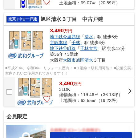
土地面積：69.07㎡（20.89坪）
旭区清水３丁目 中古戸建
売買 | 中古一戸建
3,490
万円
地下鉄今里筋線
「
清水
」駅 徒歩5分
京阪本線
「
千林
」駅 徒歩4分
地下鉄谷町線
「
千林大宮
」駅 徒歩12分
築36年 / 3階建
大阪府
大阪市旭区
清水
３丁目
■平成21年、令和3年 リフォーム歴有！ ■３沿線３駅利用可能！ ■設備充実♪
室内きれいに使用されております！！
3,490
万
円
3LDK
建物面積：119.46㎡（36.13坪）
土地面積：63.55㎡（19.22坪）
会員限定