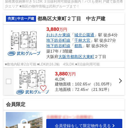
屋根裏収納庫付き５LDK ３沿線利用可能徒歩圏内！バスも便利 戸建て販売希
少エリア ■旭区の物件情報は武和グループまで！
都島区大東町２丁目 中古戸建
売買 | 中古一戸建
3,880
万円
おおさか東線
「
城北公園通
」駅 徒歩4分
地下鉄谷町線
「
千林大宮
」駅 徒歩27分
地下鉄谷町線
「
都島
」駅 徒歩26分
築17年 / 3階建
大阪府
大阪市都島区
大東町
２丁目
■敷地内駐車2台可能 ■LDK約16.2帖 4SLDK ■3沿線利用可能
3,880
万
円
4LDK
建物面積：102.65㎡（31.05坪）
土地面積：72.45㎡（21.91坪）
会員限定
会員登録をして限定物件を見る