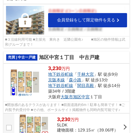
会員登録をして限定物件を見る
■３沿線利用可能 ■主採光 東向き 近隣公園有♪ ■旭区の物件情報は武
和グループまで！
旭区中宮１丁目 中古戸建
売買 | 中古一戸建
3,230
万円
地下鉄谷町線
「
千林大宮
」駅 徒歩9分
京阪本線
「
森小路
」駅 徒歩13分
地下鉄谷町線
「
関目高殿
」駅 徒歩14分
築34年 / 3階建
大阪府
大阪市旭区
中宮
１丁目
■開放感のあるテラスがあります！ ■前面道路約6m！駐車も簡単です！ ■ご
内覧予約受付中 ■その他、ポータルサイト掲載物件も同時内覧可能です♪
3,230
万
円
5LDK
建物面積：129.15㎡（39.06坪）