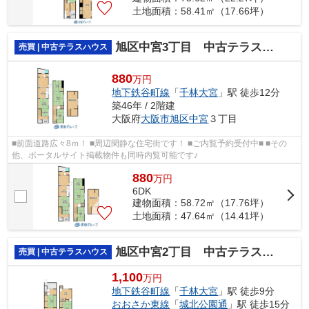
土地面積：58.41㎡（17.66坪）
旭区中宮3丁目 中古テラスハウス②
売買 | 中古テラスハウス
880
万円
地下鉄谷町線
「
千林大宮
」駅 徒歩12分
築46年 / 2階建
大阪府
大阪市旭区
中宮
３丁目
■前面道路広々8ｍ！ ■周辺閑静な住宅街です！ ■ご内覧予約受付中■ ■その
他、ポータルサイト掲載物件も同時内覧可能です♪
880
万
円
6DK
建物面積：58.72㎡（17.76坪）
土地面積：47.64㎡（14.41坪）
旭区中宮2丁目 中古テラスハウス③
売買 | 中古テラスハウス
1,100
万円
地下鉄谷町線
「
千林大宮
」駅 徒歩9分
おおさか東線
「
城北公園通
」駅 徒歩15分