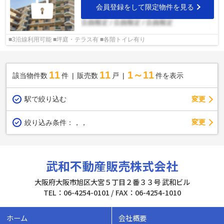
会員登録をして限定物件を見る
■3沿線利用可能 ■坪庭・テラス有 ■各階トイレ有り
11
11
1～11
該当物件数
件
販売数
戸
件を表示
駅で絞り込む
変更
変更
絞り込み条件：
，，
武和不動産販売株式会社
大阪府大阪市旭区大宮５丁目２番３３号 武和ビル
TEL：06-4254-0101 / FAX：06-4254-1010
ホーム
会社概要