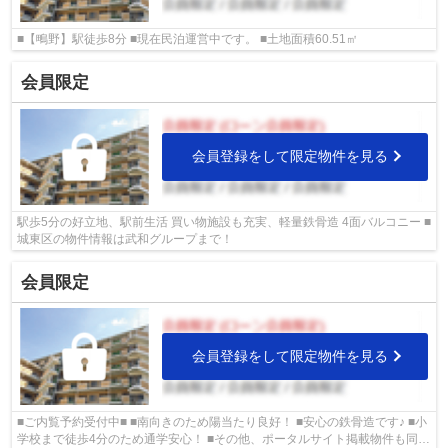
■【鴫野】駅徒歩8分 ■現在民泊運営中です。 ■土地面積60.51㎡
会員限定
会員登録をして限定物件を見る
駅歩5分の好立地、駅前生活 買い物施設も充実、軽量鉄骨造 4面バルコニー ■
城東区の物件情報は武和グループまで！
会員限定
会員登録をして限定物件を見る
■ご内覧予約受付中■ ■南向きのため陽当たり良好！ ■安心の鉄骨造です♪ ■小
学校まで徒歩4分のため通学安心！ ■その他、ポータルサイト掲載物件も同時