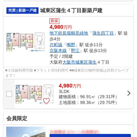
内覧可能です♪
城東区蒲生４丁目新築戸建
売買 | 新築一戸建
新築
4,980
万円
地下鉄長堀鶴見緑地
「
蒲生四丁目
」駅 徒
歩4分
片町線
「
鴫野
」駅 徒歩11分
京阪本線
「
野江
」駅 徒歩13分
予定 / 2階建
大阪府
大阪市城東区
蒲生
４丁目
■３沿線利用可能 ■フラット35S利用可 ■■城東区の物件情報は武和グループ
まで！
4,980
万
円
3LDK
建物面積：96.91㎡（29.31坪）
土地面積：98.36㎡（29.75坪）
会員限定