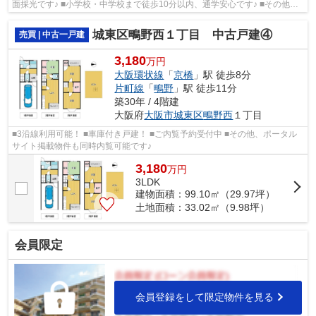
面採光です♪ ■小学校・中学校まで徒歩10分以内、通学安心です♪ ■その他、
ポータルサイト掲載物件も同時内覧可...
城東区鴫野西１丁目 中古戸建④
売買 | 中古一戸建
3,180
万円
大阪環状線
「
京橋
」駅 徒歩8分
片町線
「
鴫野
」駅 徒歩11分
築30年 / 4階建
大阪府
大阪市城東区
鴫野西
１丁目
■3沿線利用可能！ ■車庫付き戸建！ ■ご内覧予約受付中 ■その他、ポータル
サイト掲載物件も同時内覧可能です♪
3,180
万
円
3LDK
建物面積：99.10㎡（29.97坪）
土地面積：33.02㎡（9.98坪）
会員限定
会員登録をして限定物件を見る