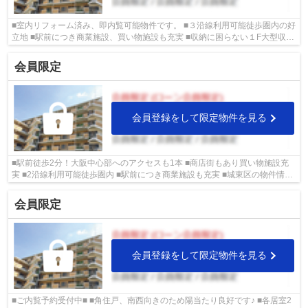
■室内リフォーム済み、即内覧可能物件です。 ■３沿線利用可能徒歩圏内の好
立地 ■駅前につき商業施設、買い物施設も充実 ■収納に困らない１F大型収納
庫！ ■城東区の物件情報は武和グル...
会員限定
会員登録をして限定物件を見る
■駅前徒歩2分！大阪中心部へのアクセスも1本 ■商店街もあり買い物施設充
実 ■2沿線利用可能徒歩圏内 ■駅前につき商業施設も充実 ■城東区の物件情報
は武和グループまで！
会員限定
会員登録をして限定物件を見る
■ご内覧予約受付中■ ■角住戸、南西向きのため陽当たり良好です♪ ■各居室2