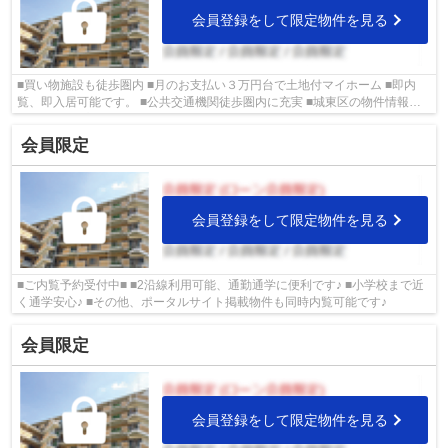
会員登録をして限定物件を見る
■買い物施設も徒歩圏内 ■月のお支払い３万円台で土地付マイホーム ■即内
覧、即入居可能です。 ■公共交通機関徒歩圏内に充実 ■城東区の物件情報は
武和グループまで！
会員限定
会員登録をして限定物件を見る
■ご内覧予約受付中■ ■2沿線利用可能、通勤通学に便利です♪ ■小学校まで近
く通学安心♪ ■その他、ポータルサイト掲載物件も同時内覧可能です♪
会員限定
会員登録をして限定物件を見る