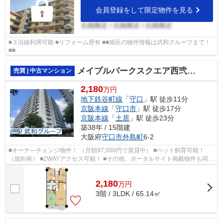
会員登録をして限定物件を見る
■３沿線利用可能 ■リフォーム歴有 ■■旭区の物件情報は武和グループまで！
■■
メイプルパークスクエア西弐番街
売買 | 中古マンション
2,180
万円
地下鉄谷町線
「
守口
」駅 徒歩11分
京阪本線
「
守口市
」駅 徒歩17分
京阪本線
「
土居
」駅 徒歩23分
築38年 / 15階建
大阪府
守口市
外島町
6-2
■オーナ―チェンジ物件！ （月額97,000円で賃貸中） ■ペット飼育可能！
（規約有） ■2WAYアクセス可能！ ■その他、ポータルサイト掲載物件も同時
内覧可能です♪
2,180
万
円
3階 / 3LDK / 65.14㎡