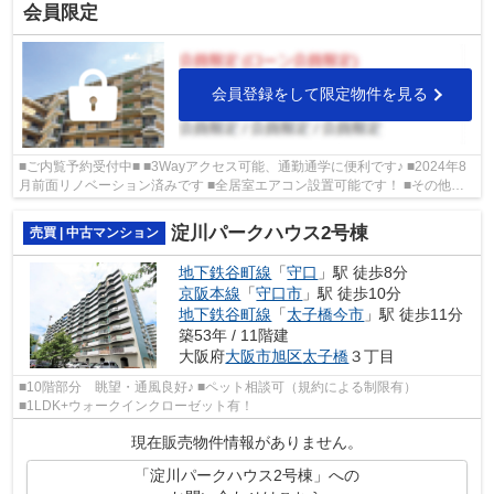
会員限定
会員登録をして限定物件を見る
■ご内覧予約受付中■ ■3Wayアクセス可能、通勤通学に便利です♪ ■2024年8
月前面リノベーション済みです ■全居室エアコン設置可能です！ ■その他、
ポータルサイト掲載物件も同時内覧可能...
淀川パークハウス2号棟
売買 | 中古マンション
地下鉄谷町線
「
守口
」駅 徒歩8分
京阪本線
「
守口市
」駅 徒歩10分
地下鉄谷町線
「
太子橋今市
」駅 徒歩11分
築53年 / 11階建
大阪府
大阪市旭区
太子橋
３丁目
■10階部分 眺望・通風良好♪ ■ペット相談可（規約による制限有）
■1LDK+ウォークインクローゼット有！
現在販売物件情報がありません。
「淀川パークハウス2号棟」への