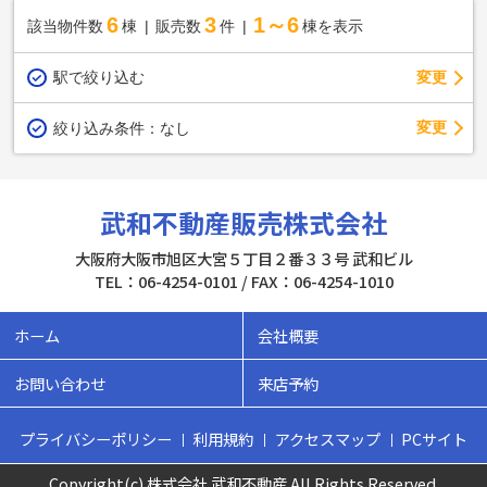
6
3
1～6
該当物件数
棟
販売数
件
棟を表示
駅で絞り込む
変更
変更
絞り込み条件：
なし
武和不動産販売株式会社
大阪府大阪市旭区大宮５丁目２番３３号 武和ビル
TEL：06-4254-0101 / FAX：06-4254-1010
ホーム
会社概要
お問い合わせ
来店予約
プライバシーポリシー
利用規約
アクセスマップ
PCサイト
Copyright(c) 株式会社 武和不動産 All Rights Reserved.