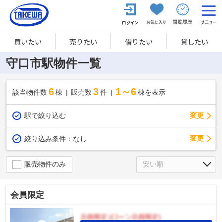
買いたい
売りたい
借りたい
貸したい
守口市駅物件一覧
6
3
1～6
該当物件数
棟
販売数
件
棟を表示
駅で絞り込む
変更
変更
絞り込み条件：
なし
販売物件のみ
会員限定