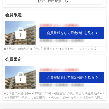
お問い合わせはこちら
会員限定
会員登録をして限定物件を見る
■上層階 10階部分 ■【守口】駅徒歩11分 ■５月下旬 リフォーム完成
会員限定
会員登録をして限定物件を見る
■ご内覧予約受付中■ ■LDK広々20帖♪ ■南西向きの為、陽当たり通風良好 ■ペ
ット飼育可（規約による制限有） ■その他、ポータルサイト掲載物件も同時
内覧可能です♪