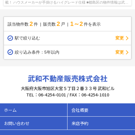
載！ ハウスメーカーが手掛けるハイグレード仕様 ■都島区の物件情報は武和
グループまで！
2
2
1～2
該当物件数
件
販売数
戸
件を表示
駅で絞り込む
変更
変更
絞り込み条件：
5年以内
武和不動産販売株式会社
大阪府大阪市旭区大宮５丁目２番３３号 武和ビル
TEL：06-4254-0101 / FAX：06-4254-1010
ホーム
会社概要
お問い合わせ
来店予約