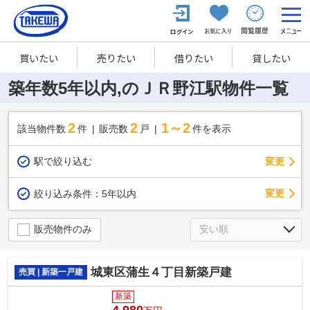
買いたい
売りたい
借りたい
貸したい
築年数5年以内,のＪＲ野江駅物件一覧
2
2
1～2
該当物件数
件
販売数
戸
件を表示
駅で絞り込む
変更
変更
絞り込み条件：
5年以内
販売物件のみ
城東区蒲生４丁目新築戸建
売買 | 新築一戸建
新築