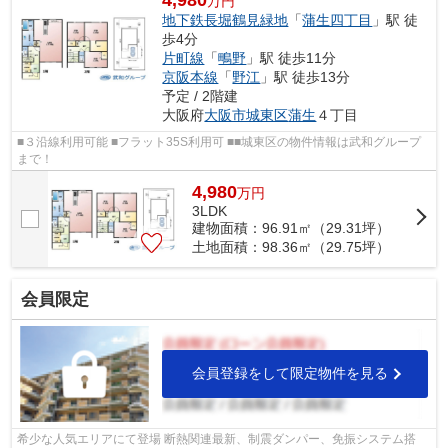
4,980
万円
地下鉄長堀鶴見緑地
「
蒲生四丁目
」駅 徒
歩4分
片町線
「
鴫野
」駅 徒歩11分
京阪本線
「
野江
」駅 徒歩13分
予定 / 2階建
大阪府
大阪市城東区
蒲生
４丁目
■３沿線利用可能 ■フラット35S利用可 ■■城東区の物件情報は武和グループ
まで！
4,980
万
円
3LDK
建物面積：96.91㎡（29.31坪）
土地面積：98.36㎡（29.75坪）
会員限定
会員登録をして限定物件を見る
希少な人気エリアにて登場 断熱関連最新、制震ダンパー、免振システム搭